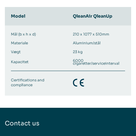
Model
QleanAir QleanUp
Mål (b x h x d)
210 x 1077 x 510mm
Materiale
Aluminium/stål
Vægt
23 kg
6000
Kapacitet
cigaretter/serviceinterval
Certifications and
compliance
Contact us