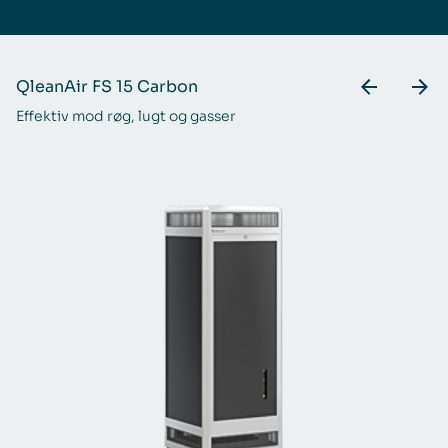
QleanAir FS 15 Carbon
Q
Effektiv mod røg, lugt og gasser
Lo
ga