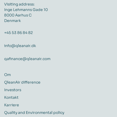
Visiting address:
Inge Lehmanns Gade 10
8000 Aarhus C
Denmark
+45 53 86 84 82
info@qleanair.dk
qafinance@qleanair.com
Om
QleanAir difference
Investors
Kontakt
Karriere
Quality and Environmental policy