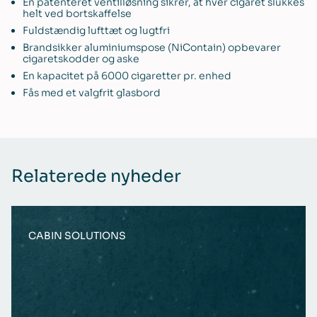
En patenteret ventilløsning sikrer, at hver cigaret slukkes
helt ved bortskaffelse
Fuldstændig lufttæt og lugtfri
Brandsikker aluminiumspose (NiContain) opbevarer
cigaretskodder og aske
En kapacitet på 6000 cigaretter pr. enhed
Fås med et valgfrit glasbord
Relaterede nyheder
CABIN SOLUTIONS