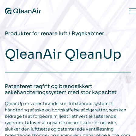
Spring til indhold
O
Produkter for renare luft
/
Rygekabiner
QleanAir QleanUp
Patenteret røgfrit og brandsikkert
askehåndteringssystem​ med stor kapacitet
QleanUp er vores brandsikre, fritstående system til
håndtering af aske og bortskaffelse af cigaretter, som kan
bidrage til at forbedre miljøet i ethvert eksisterende
rygerum. Udover at opsamle cigaretskodder og aske,
slukker den lufttætte og patenterede ventilløsning
brændende skodder og eliminerer ubehagelige lugte, som