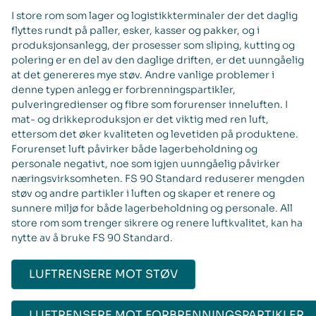
I store rom som lager og logistikkterminaler der det daglig
flyttes rundt på paller, esker, kasser og pakker, og i
produksjonsanlegg, der prosesser som sliping, kutting og
polering er en del av den daglige driften, er det uunngåelig
at det genereres mye støv. Andre vanlige problemer i
denne typen anlegg er forbrenningspartikler,
pulveringredienser og fibre som forurenser inneluften. I
mat- og drikkeproduksjon er det viktig med ren luft,
ettersom det øker kvaliteten og levetiden på produktene.
Forurenset luft påvirker både lagerbeholdning og
personale negativt, noe som igjen uunngåelig påvirker
næringsvirksomheten. FS 90 Standard reduserer mengden
støv og andre partikler i luften og skaper et renere og
sunnere miljø for både lagerbeholdning og personale. All
store rom som trenger sikrere og renere luftkvalitet, kan ha
nytte av å bruke FS 90 Standard.
LUFTRENSERE MOT STØV
LUFTRENSERE MOT FORBRENNINGSPARTIKLER