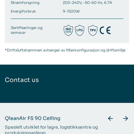
Strømforsyning
200-240V, ~50-60 Hz, 6.7A
Energiforbruk
9-1500W
Sertifiseringer og
samsvar
*Driftsluftstrømmen avhenger av filterkonfigurasjon og driftsmiljø
Contact us
QleanAir FS 90 Ceiling
Q
Spesielt utviklet for lagre, logistikksentre og
Fo
produksjonsanlegg