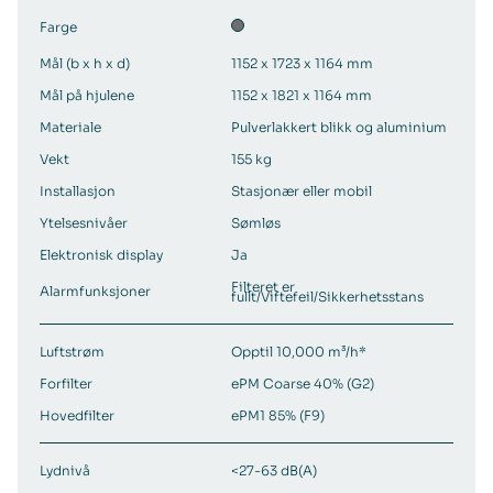
Farge
Mål (b x h x d)
1152 x 1723 x 1164 mm
Mål på hjulene
1152 x 1821 x 1164 mm
Materiale
Pulverlakkert blikk og aluminium
Vekt
155 kg
Installasjon
Stasjonær eller mobil
Ytelsesnivåer
Sømløs
Elektronisk display
Ja
Filteret er
Alarmfunksjoner
fullt/Viftefeil/Sikkerhetsstans
Luftstrøm
Opptil 10,000 m³/h*
Forfilter
ePM Coarse 40% (G2)
Hovedfilter
ePM1 85% (F9)
Lydnivå
<27-63 dB(A)