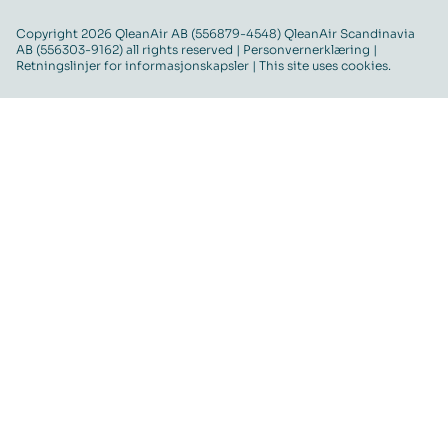
Copyright 2026 QleanAir AB (556879-4548) QleanAir Scandinavia
AB (556303-9162) all rights reserved |
Personvernerklæring
|
Retningslinjer for informasjonskapsler
| This site uses cookies.