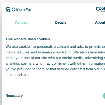
Consent
Details
Abou
Konstant
Stillegående drift
luftstrømsregulering
This website uses cookies
We use cookies to personalise content and ads, to provide s
media features and to analyse our traffic. We also share info
Problemfri installasjon og
Lifetime Performance
about your use of our site with our social media, advertising 
bruk
Guarantee
analytics partners who may combine it with other information
you’ve provided to them or that they’ve collected from your u
their services.
Teknologien bak løsningen
Consent
Necessary
Selection