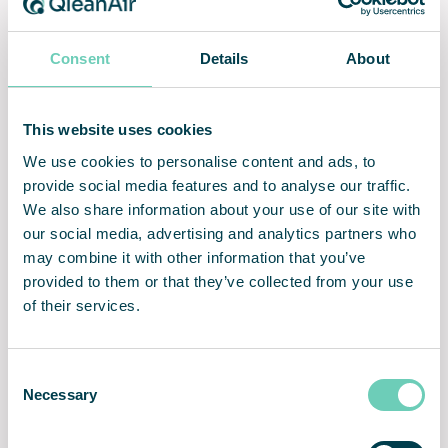
Korzyści
Consent
Details
About
Oczyszczacz FS 90 Standard zapewnia bezpieczniejsze i
czystsze powietrze w pomieszczeniach. Czystsze powietrze
oznacza zdrowszy i bardziej wydajny personel oraz wyższy
poziom czystości zapasów, dzięki czemu firma staje się
This website uses cookies
bardziej atrakcyjna zarówno dla pracowników, jak i
We use cookies to personalise content and ads, to
klientów. FS 90 Standard to jeden z najbardziej wydajnych
provide social media features and to analyse our traffic.
dostępnych na rynku przemysłowych oczyszczaczy
We also share information about your use of our site with
powietrza, który jednocześnie jest bardzo
our social media, advertising and analytics partners who
energooszczędny i cichy. Oczyszczacz wykorzystuje
wielostopniową filtrację mechaniczną i automatyczną
may combine it with other information that you’ve
regulację przepływu powietrza, gwarantując skuteczne
provided to them or that they’ve collected from your use
oczyszczanie powietrza przez długi czas. Działa niezależnie
of their services.
od systemu wentylacji i wykorzystuje standardowe
gniazdko elektryczne. Oczyszczacz FS 90 Standard jest
wyposażony w solidne koła ułatwiające mobilność. Do
Consent
obiektów o ograniczonej powierzchni polecamy również
Necessary
Selection
model FS 90 Ceiling.