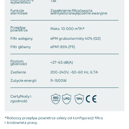
Tak
wyświetlacz
Funkcje
Zapełnienie filtra/awaria
alarmowe
wentylatora/wyłączenie awaryjne
Przepływ
Maks. 10 000 m³/h*
powietrza
Filtr wstępny
ePM gruboziarnisty 40% (G2)
Filtr główny
ePM1 85% (F9)
Poziom
<27-63 dB(A)
głośności
Zasilanie
200-240V, ~50-60 Hz, 6.7A
Zużycie energii
9-1500W
Certyfikaty i
zgodność
*Roboczy przepływ powietrza zależy od konfiguracji filtra
i środowiska pracy.