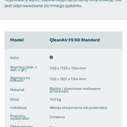
jest odprowadzane do innego systemu.
Model
QleanAir FS 90 Standard
Kolor
Wymiary (szer. x
1152 x 1723 x 1164 mm
wys. x gł.)
Wymiary na
1152 x 1821 x 1164 mm
kółkach
Blacha i aluminium malowane
Materiał
proszkowo
Masa
140 kg
Instalacja
Wersja stacjonarna lub przenośna
Poziomy
Zmienna
wydajności
Elektroniczny