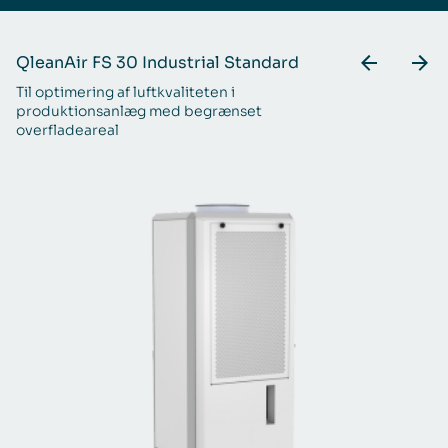
QleanAir FS 30 Industrial Standard
Q
Til optimering af luftkvaliteten i
En
produktionsanlæg med begrænset
ræ
overfladeareal