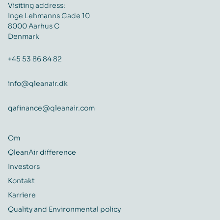
Visiting address:
Inge Lehmanns Gade 10
8000 Aarhus C
Denmark
+45 53 86 84 82
info@qleanair.dk
qafinance@qleanair.com
Om
QleanAir difference
Investors
Kontakt
Karriere
Quality and Environmental policy