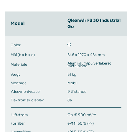
QleanAir FS 30 Industrial
Model
Go
Color
Mål (b x h x d)
546 x 1270 x 454 mm
Aluminium/pulverlakeret
Materiale
metalplade
Vægt
51 kg
Montage
Mobil
Ydeevneniveauer
9 tilstande
Elektronisk display
Ja
Luftstrøm
Op til 900 m³/t*
Forfilter
ePM1 60 % (F7)
Hovedfilter
ePM1 60 % (F7)