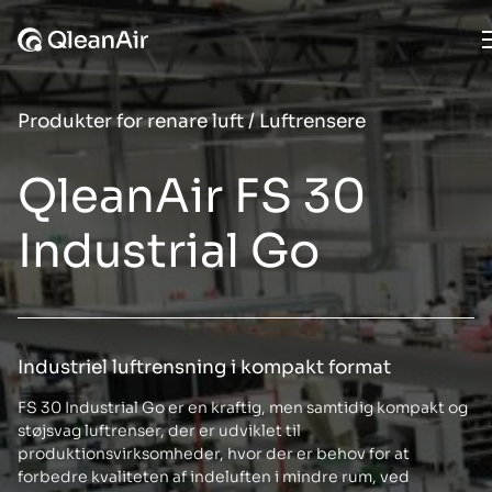
Spring til indhold
Produkter for renare luft
/
Luftrensere
QleanAir FS 30
Industrial Go
Industriel luftrensning i kompakt format
FS 30 Industrial Go er en kraftig, men samtidig kompakt og
støjsvag luftrenser, der er udviklet til
produktionsvirksomheder, hvor der er behov for at
forbedre kvaliteten af indeluften i mindre rum, ved