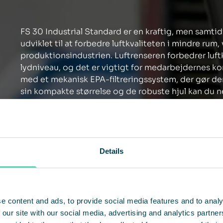
FS 30 Industrial Standard er en kraftig, men samtid
udviklet til at forbedre luftkvaliteten i mindre rum,
produktionsindustrien. Luftrenseren forbedrer luft
lydniveau, og det er vigtigt for medarbejdernes ko
med et mekanisk EPA-filtreringssystem, der gør den 
sin kompakte størrelse og de robuste hjul kan du ne
det. Med tilbehør som luftfordelingsrør, ventilation
du skræddersy en løsning, der passer netop til de 
Details
e content and ads, to provide social media features and to analy
 our site with our social media, advertising and analytics partn