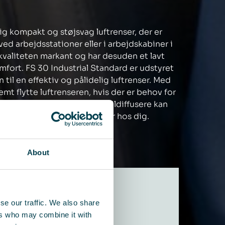
ig kompakt og støjsvag luftrenser, der er
 ved arbejdsstationer eller i arbejdskabiner i
kvaliteten markant og har desuden et lavt
mfort. FS 30 Industrial Standard er udstyret
til en effektiv og pålidelig luftrenser. Med
mt flytte luftrenseren, hvis der er behov for
skanaler, bøjninger og tekstildiffusere kan
udfordringer og behov, der er hos dig.
About
se our traffic. We also share
ers who may combine it with