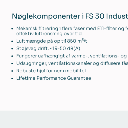
Nøglekomponenter i FS 30 Indust
Mekanisk filtrering i flere faser med E11-filter o
effektiv luftrensning over tid
3
Luftmængde på op til 850 m
/t
Støjsvag drift, <19-50 dB(A)
Fungerer uafhængigt af varme-, ventilations- og
Udsugninger, ventilationskanaler og diffusere få
Robuste hjul for nem mobilitet
Lifetime Performance Guarantee