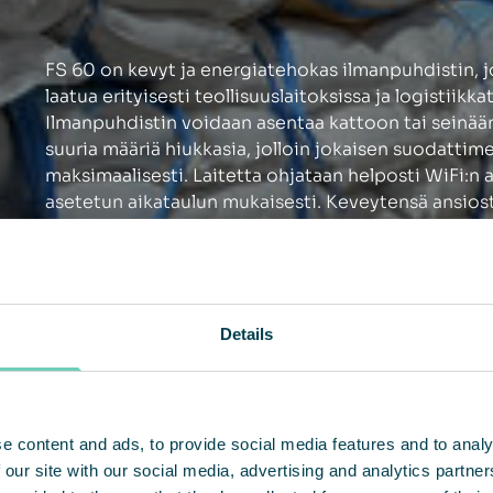
FS 60 on kevyt ja energiatehokas ilmanpuhdistin, 
laatua erityisesti teollisuuslaitoksissa ja logistiikka
Ilmanpuhdistin voidaan asentaa kattoon tai seinään
suuria määriä hiukkasia, jolloin jokaisen suodatti
maksimaalisesti. Laitetta ohjataan helposti WiFi:n 
asetetun aikataulun mukaisesti. Keveytensä ansiost
sitä eniten tarvitaan.
Onko sinulla kysyttävää sisäilmasta?
Tervetuloa ottamaan yhteyttä!
Details
OTA YHTEYTTÄ
e content and ads, to provide social media features and to analy
 our site with our social media, advertising and analytics partn