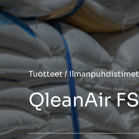
Tuotteet
/
Ilmanpuhdistimet
QleanAir F