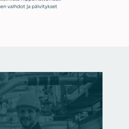
en vaihdot ja päivitykset
AIR CL