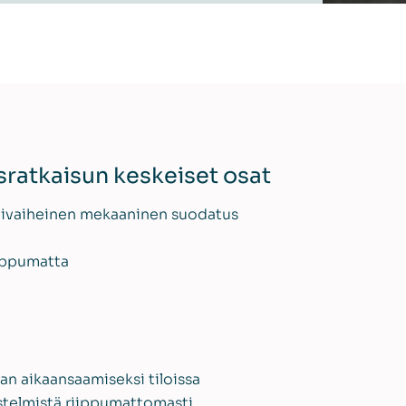
ratkaisun keskeiset osat
onivaiheinen mekaaninen suodatus
iippumatta
an aikaansaamiseksi tiloissa
estelmistä riippumattomasti