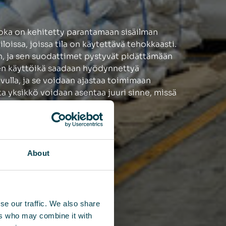
joka on kehitetty parantamaan sisäilman
tiloissa, joissa tila on käytettävä tehokkaasti.
, ja sen
suodattimet pystyvät pidättämään
men käyttöikä saadaan hyödynnettyä
avulla, ja se voidaan ajastaa toimimaan
a yksikkö voidaan asentaa juuri sinne, missä
About
se our traffic. We also share
ers who may combine it with