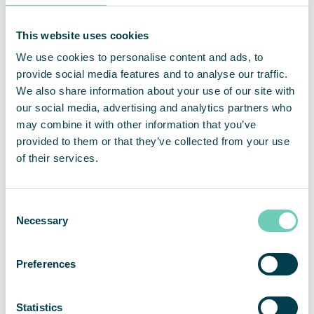
QleanAir är en nischad leverantör av premiumlösningar
inom marknaden för luftrening av inomhusmiljöer. Bolagets
This website uses cookies
affärsmodell baseras på uthyrning av modulbaserade
lösningar med ett fullserviceerbjudande. QleanAirs
We use cookies to personalise content and ads, to
lösningar är utvecklade på filterteknologi som fångar,
provide social media features and to analyse our traffic.
filtrerar och recirkulerar inomhusluft. Bolaget har närmare
We also share information about your use of our site with
12 000 installerade enheter hos över 3 500 kunder inom
our social media, advertising and analytics partners who
marknaderna för EMEA, APAC och Americas. För helåret
may combine it with other information that you’ve
2022 hade QleanAir en nettoomsättning om 455 Mkr och
provided to them or that they’ve collected from your use
justerad rörelsemarginal uppgick till 10,9 procent. QleanAir
of their services.
har sitt huvudkontor i Solna i Sverige och aktien handlas på
Nasdaq First North Premier Growth Market med kortnamn
QAIR. FNCA Sweden är Certified Adviser 08-528 00 399.
Se mer information på hemsidan
qleanair.com.
Consent
Necessary
Selection
Preferences
Statistics