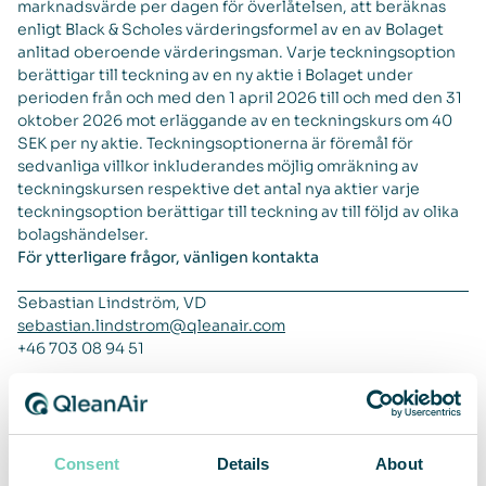
marknadsvärde per dagen för överlåtelsen, att beräknas
enligt Black & Scholes värderingsformel av en av Bolaget
anlitad oberoende värderingsman. Varje teckningsoption
berättigar till teckning av en ny aktie i Bolaget under
perioden från och med den 1 april 2026 till och med den 31
oktober 2026 mot erläggande av en teckningskurs om 40
SEK per ny aktie. Teckningsoptionerna är föremål för
sedvanliga villkor inkluderandes möjlig omräkning av
teckningskursen respektive det antal nya aktier varje
teckningsoption berättigar till teckning av till följd av olika
bolagshändelser.
För ytterligare frågor, vänligen kontakta
Sebastian Lindström, VD
sebastian.lindstrom@qleanair.com
+46 703 08 94 51
Henrik Resmark, CFO
henrik.resmark@qleanair.com
+46 702 60 09 17
Om QleanAir
Consent
Details
About