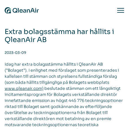
Skip to content
Ope
Extra bolagsstämma har hållits i
QleanAir AB
2023-03-09
Idag har extra bolagsstämma hållits i QleanAir AB
(”Bolaget”). I enlighet med förslaget som presenterades i
kallelsen till stämman och styrelsens fullständiga förslag
(som båda hållits tillgängliga på Bolagets webbplats
www.qleanair.com)
beslutade stämman om ett långsiktigt
incitamentsprogram för Bolagets verkställande direktör
innefattande emission av högst 445 776 teckningsoptioner
riktad till Bolaget samt godkännande av efterföljande
överlåtelse av teckningsoptionerna från Bolaget till
verkställande direktören mot betalning av en premie
motsvarande teckningsoptionernas teoretiska