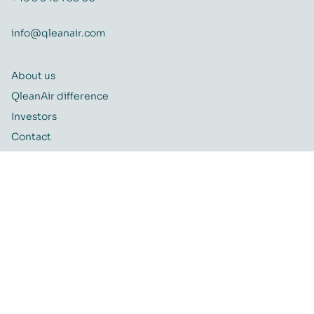
info@qleanair.com
About us
QleanAir difference
Investors
Contact
Career
Quality and Environmental policy
QleanAir CSR-policy
ISO certificate
QleanAir Connect Portal