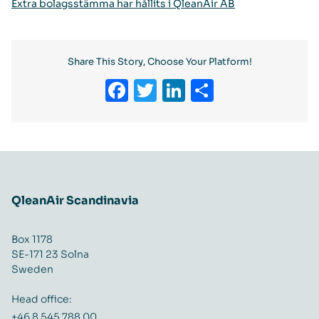
Extra bolagsstämma har hållits i QleanAir AB
Share This Story, Choose Your Platform!
Facebook
Twitter
LinkedIn
Share
QleanAir Scandinavia
Box 1178
SE-171 23 Solna
Sweden
Head office:
+46 8 545 788 00