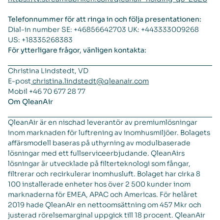
Telefonnummer för att ringa in och följa presentationen:
Dial-in number SE: +46856642703 UK: +443333009268
US: +18335268383
För ytterligare frågor, vänligen kontakta:
Christina Lindstedt, VD
E-post
christina.lindstedt@qleanair.com
Mobil +46 70 677 28 77
Om QleanAir
QleanAir är en nischad leverantör av premiumlösningar
inom marknaden för luftrening av inomhusmiljöer. Bolagets
affärsmodell baseras på uthyrning av modulbaserade
lösningar med ett fullserviceerbjudande. QleanAirs
lösningar är utvecklade på filterteknologi som fångar,
filtrerar och recirkulerar inomhusluft. Bolaget har cirka 8
100 installerade enheter hos över 2 500 kunder inom
marknaderna för EMEA, APAC och Americas. För helåret
2019 hade QleanAir en nettoomsättning om 457 Mkr och
justerad rörelsemarginal uppgick till 18 procent. QleanAir