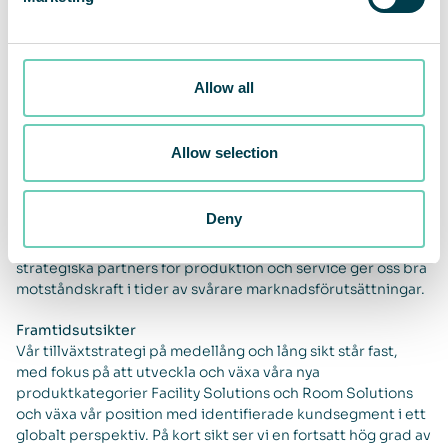
De återkommande intäkterna uppgick till 64,9 MSEK (48,3).
En ökning av antalet installerade enheter i egen
balansräkning innebär en ökning av återkommande
Allow all
intäkter. Det innebär således en ökad andel intäkter i form
av löpande månadshyror och att färre kontrakt säljs till
finansbolag, vilket till viss del förklarar nedgången i
Allow selection
omsättning jämfört med samma period föregående år.
Fokus på att kontrollera kostnader och kassaflöde i ett
tidigt skede av pandemin har haft en positiv påverkan på
Deny
marginaler och resultat. Vår affärsmodell med en hög andel
återkommande intäkter, liksom vår modell att arbeta med
strategiska partners för produktion och service ger oss bra
motståndskraft i tider av svårare marknadsförutsättningar.
Framtidsutsikter
Vår tillväxtstrategi på medellång och lång sikt står fast,
med fokus på att utveckla och växa våra nya
produktkategorier Facility Solutions och Room Solutions
och växa vår position med identifierade kundsegment i ett
globalt perspektiv. På kort sikt ser vi en fortsatt hög grad av