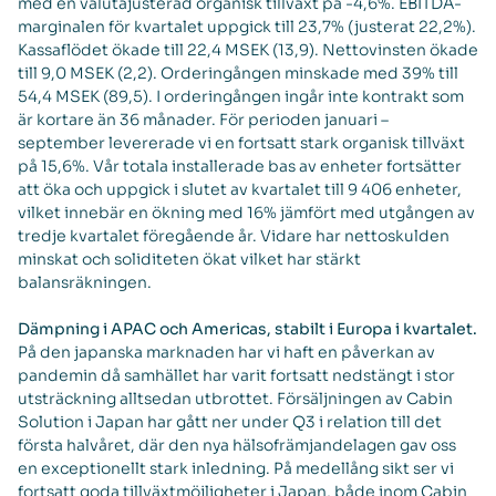
med en valutajusterad organisk tillväxt på -4,6%. EBITDA-
marginalen för kvartalet uppgick till 23,7% (justerat 22,2%).
Kassaflödet ökade till 22,4 MSEK (13,9). Nettovinsten ökade
till 9,0 MSEK (2,2). Orderingången minskade med 39% till
54,4 MSEK (89,5). I orderingången ingår inte kontrakt som
är kortare än 36 månader. För perioden januari –
september levererade vi en fortsatt stark organisk tillväxt
på 15,6%. Vår totala installerade bas av enheter fortsätter
att öka och uppgick i slutet av kvartalet till 9 406 enheter,
vilket innebär en ökning med 16% jämfört med utgången av
tredje kvartalet föregående år. Vidare har nettoskulden
minskat och soliditeten ökat vilket har stärkt
balansräkningen.
Dämpning i APAC och Americas, stabilt i Europa i kvartalet.
På den japanska marknaden har vi haft en påverkan av
pandemin då samhället har varit fortsatt nedstängt i stor
utsträckning alltsedan utbrottet. Försäljningen av Cabin
Solution i Japan har gått ner under Q3 i relation till det
första halvåret, där den nya hälsofrämjandelagen gav oss
en exceptionellt stark inledning. På medellång sikt ser vi
fortsatt goda tillväxtmöjligheter i Japan, både inom Cabin