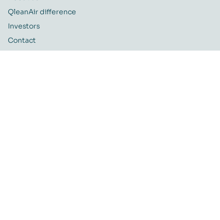
QleanAir difference
Investors
Contact
Career
Quality and Environmental policy
QleanAir CSR-policy
ISO certificate
QleanAir Connect Portal