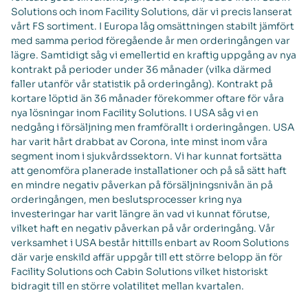
Solutions och inom Facility Solutions, där vi precis lanserat
vårt FS sortiment. I Europa låg omsättningen stabilt jämfört
med samma period föregående år men orderingången var
lägre. Samtidigt såg vi emellertid en kraftig uppgång av nya
kontrakt på perioder under 36 månader (vilka därmed
faller utanför vår statistik på orderingång). Kontrakt på
kortare löptid än 36 månader förekommer oftare för våra
nya lösningar inom Facility Solutions. I USA såg vi en
nedgång i försäljning men framförallt i orderingången. USA
har varit hårt drabbat av Corona, inte minst inom våra
segment inom i sjukvårdssektorn. Vi har kunnat fortsätta
att genomföra planerade installationer och på så sätt haft
en mindre negativ påverkan på försäljningsnivån än på
orderingången, men beslutsprocesser kring nya
investeringar har varit längre än vad vi kunnat förutse,
vilket haft en negativ påverkan på vår orderingång. Vår
verksamhet i USA består hittills enbart av Room Solutions
där varje enskild affär uppgår till ett större belopp än för
Facility Solutions och Cabin Solutions vilket historiskt
bidragit till en större volatilitet mellan kvartalen.