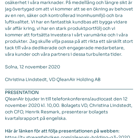
osäkerhet i våra marknader. På medellång och längre sikt är
jag övertygad om att vi kommer att se en ökning av behovet
av en ren, säker och kontrollerad inomhusmiljö och bra
luftkvalitet. Vi har en fantastisk kundbas att bygga vidare
vår affär kring, vi har en stark produktportfölj och vi
kommer att fortsätta investera i vårt varumärke och i våra
produkter. Jag skulle vilja passa på att rikta ett särskilt stort
tack till våra dedikerade och engagerade medarbetare,
våra kunder och våra partners i dessa turbulenta tider.
Solna, 12 november 2020
Christina Lindstedt, VD QleanAir Holding AB
PRESENTATION
QleanAir bjuder in till telefonkonferens/audiocast den 12
november 2020 kl. 10,00. Bolagets VD, Christina Lindstedt,
och CFO, Henrik Resmark, presenterar bolagets
kvartalsrapport på engelska.
Här är länken för att följa presentationen på webben:
https://tv.streamfabriken.com/qleanair-holding-q3-2020