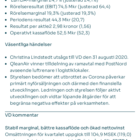
EBITDA-marginal 24,7% (justerad 24,1%)
Rörelseresultat (EBIT) 74,5 Mkr (justerad 64,4)
Rörelsemarginal 19,3% (justerad 19,3%)
Periodens resultat 44,3 Mkr (20,7)
Resultat per aktie2 2,98 kronor (1,56)
Operativt kassaflöde 52,5 Mkr (52,3)
Väsentliga händelser
Christina Lindstedt utsågs till VD den 31 augusti 2020.
QleanAir vinner tilldelning av ramavtal med PostNord
avseende luftrenare i logistiklokaler.
Styrelsen bedömer att utbrottet av Corona påverkar
primärt nyförsäljningen och därmed den finansiella
utvecklingen. Ledningen och styrelsen följer aktivt
utvecklingen och vidtar löpande åtgärder för att
begränsa negativa effekter på verksamheten.
VD kommentar
Stabil marginal, bättre kassaflöde och ökad nettovinst
Omsättningen för kvartalet uppgick till 104,9 MSEK (119,0)