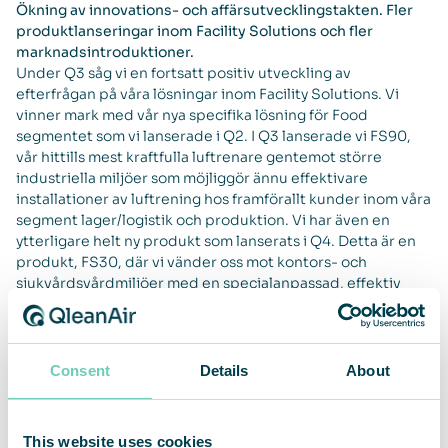
Ökning av innovations- och affärsutvecklingstakten. Fler
produktlanseringar inom Facility Solutions och fler
marknadsintroduktioner.
Under Q3 såg vi en fortsatt positiv utveckling av
efterfrågan på våra lösningar inom Facility Solutions. Vi
vinner mark med vår nya specifika lösning för Food
segmentet som vi lanserade i Q2. I Q3 lanserade vi FS90,
vår hittills mest kraftfulla luftrenare gentemot större
industriella miljöer som möjliggör ännu effektivare
installationer av luftrening hos framförallt kunder inom våra
segment lager/logistik och produktion. Vi har även en
ytterligare helt ny produkt som lanserats i Q4. Detta är en
produkt, FS30, där vi vänder oss mot kontors- och
sjukvårdsvårdmiljöer med en specialanpassad, effektiv
luftrenare som levererar HEPA renad luft till en låg ljudnivå.
Detta blir ytterligare en lösning där QleanAir tar en aktiv
del i att reducera risken för spridning av Coronaviruset på
arbetsplatser och därmed leverera en tryggare arbetsmiljö
Consent
Details
About
på framförallt kontor och i miljöer inom vården.
I Q3 vann vi upphandlingen kring ett ramavtal med
PostNord. PostNord är en viktig kund sedan flera år.
This website uses cookies