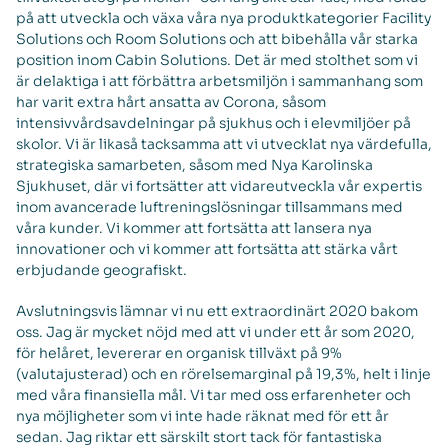
på att utveckla och växa våra nya produktkategorier Facility
Solutions och Room Solutions och att bibehålla vår starka
position inom Cabin Solutions. Det är med stolthet som vi
är delaktiga i att förbättra arbetsmiljön i sammanhang som
har varit extra hårt ansatta av Corona, såsom
intensivvårdsavdelningar på sjukhus och i elevmiljöer på
skolor. Vi är likaså tacksamma att vi utvecklat nya värdefulla,
strategiska samarbeten, såsom med Nya Karolinska
Sjukhuset, där vi fortsätter att vidareutveckla vår expertis
inom avancerade luftreningslösningar tillsammans med
våra kunder. Vi kommer att fortsätta att lansera nya
innovationer och vi kommer att fortsätta att stärka vårt
erbjudande geografiskt.
Avslutningsvis lämnar vi nu ett extraordinärt 2020 bakom
oss. Jag är mycket nöjd med att vi under ett år som 2020,
för helåret, levererar en organisk tillväxt på 9%
(valutajusterad) och en rörelsemarginal på 19,3%, helt i linje
med våra finansiella mål. Vi tar med oss erfarenheter och
nya möjligheter som vi inte hade räknat med för ett år
sedan. Jag riktar ett särskilt stort tack för fantastiska