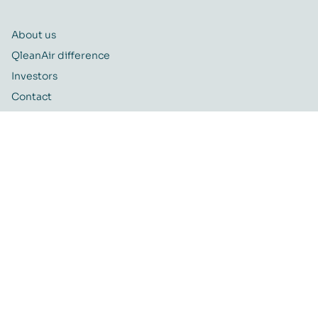
About us
QleanAir difference
Investors
Contact
Career
Quality and Environmental policy
QleanAir CSR-policy
ISO certificate
QleanAir Connect Portal