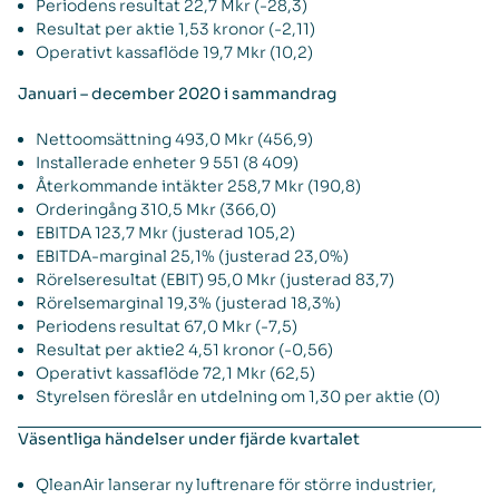
Periodens resultat 22,7 Mkr (-28,3)
Resultat per aktie 1,53 kronor (-2,11)
Operativt kassaflöde 19,7 Mkr (10,2)
Januari – december 2020 i sammandrag
Nettoomsättning 493,0 Mkr (456,9)
Installerade enheter 9 551 (8 409)
Återkommande intäkter 258,7 Mkr (190,8)
Orderingång 310,5 Mkr (366,0)
EBITDA 123,7 Mkr (justerad 105,2)
EBITDA-marginal 25,1% (justerad 23,0%)
Rörelseresultat (EBIT) 95,0 Mkr (justerad 83,7)
Rörelsemarginal 19,3% (justerad 18,3%)
Periodens resultat 67,0 Mkr (-7,5)
Resultat per aktie2 4,51 kronor (-0,56)
Operativt kassaflöde 72,1 Mkr (62,5)
Styrelsen föreslår en utdelning om 1,30 per aktie (0)
Väsentliga händelser under fjärde kvartalet
QleanAir lanserar ny luftrenare för större industrier,