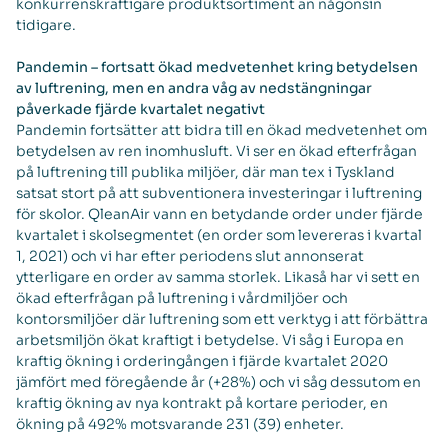
konkurrenskraftigare produktsortiment än någonsin
tidigare.
Pandemin – fortsatt ökad medvetenhet kring betydelsen
av luftrening, men en andra våg av nedstängningar
påverkade fjärde kvartalet negativt
Pandemin fortsätter att bidra till en ökad medvetenhet om
betydelsen av ren inomhusluft. Vi ser en ökad efterfrågan
på luftrening till publika miljöer, där man tex i Tyskland
satsat stort på att subventionera investeringar i luftrening
för skolor. QleanAir vann en betydande order under fjärde
kvartalet i skolsegmentet (en order som levereras i kvartal
1, 2021) och vi har efter periodens slut annonserat
ytterligare en order av samma storlek. Likaså har vi sett en
ökad efterfrågan på luftrening i vårdmiljöer och
kontorsmiljöer där luftrening som ett verktyg i att förbättra
arbetsmiljön ökat kraftigt i betydelse. Vi såg i Europa en
kraftig ökning i orderingången i fjärde kvartalet 2020
jämfört med föregående år (+28%) och vi såg dessutom en
kraftig ökning av nya kontrakt på kortare perioder, en
ökning på 492% motsvarande 231 (39) enheter.