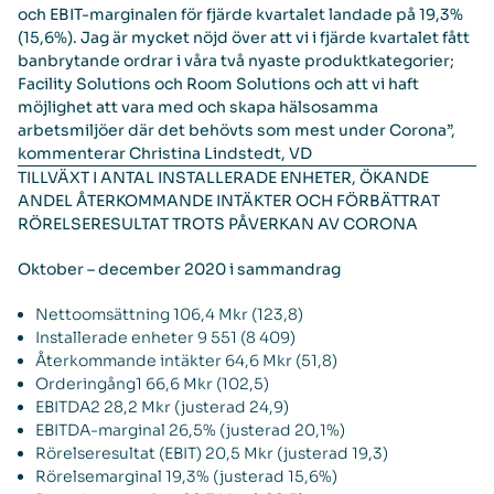
och EBIT-marginalen för fjärde kvartalet landade på 19,3%
(15,6%). Jag är mycket nöjd över att vi i fjärde kvartalet fått
banbrytande ordrar i våra två nyaste produktkategorier;
Facility Solutions och Room Solutions och att vi haft
möjlighet att vara med och skapa hälsosamma
arbetsmiljöer där det behövts som mest under Corona”,
kommenterar Christina Lindstedt, VD
TILLVÄXT I ANTAL INSTALLERADE ENHETER, ÖKANDE
ANDEL ÅTERKOMMANDE INTÄKTER OCH FÖRBÄTTRAT
RÖRELSERESULTAT TROTS PÅVERKAN AV CORONA
Oktober – december 2020 i sammandrag
Nettoomsättning 106,4 Mkr (123,8)
Installerade enheter 9 551 (8 409)
Återkommande intäkter 64,6 Mkr (51,8)
Orderingång1 66,6 Mkr (102,5)
EBITDA2 28,2 Mkr (justerad 24,9)
EBITDA-marginal 26,5% (justerad 20,1%)
Rörelseresultat (EBIT) 20,5 Mkr (justerad 19,3)
Rörelsemarginal 19,3% (justerad 15,6%)