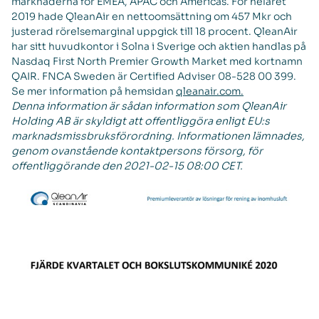
marknaderna för EMEA, APAC och Americas. För helåret
2019 hade QleanAir en nettoomsättning om 457 Mkr och
justerad rörelsemarginal uppgick till 18 procent. QleanAir
har sitt huvudkontor i Solna i Sverige och aktien handlas på
Nasdaq First North Premier Growth Market med kortnamn
QAIR. FNCA Sweden är Certified Adviser 08-528 00 399.
Se mer information på hemsidan
qleanair.com.
Denna information är sådan information som QleanAir
Holding AB är skyldigt att offentliggöra enligt EU:s
marknadsmissbruksförordning. Informationen lämnades,
genom ovanstående kontaktpersons försorg, för
offentliggörande den 2021-02-15 08:00 CET.