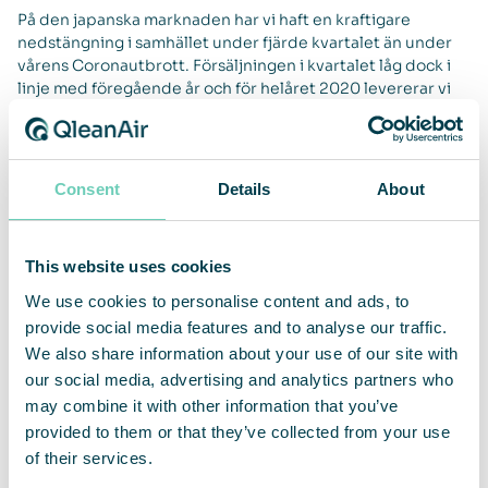
På den japanska marknaden har vi haft en kraftigare
nedstängning i samhället under fjärde kvartalet än under
vårens Coronautbrott. Försäljningen i kvartalet låg dock i
linje med föregående år och för helåret 2020 levererar vi
en tillväxt på 26%. Det starkaste året någonsin för vår
japanska verksamhet, vilket är kopplat till den
exceptionella inledningen på 2020, inför genomförandet
av den nya hälsofrämjandelagen från första april. På grund
Consent
Details
About
av detta ser vi på kort sikt en lägre försäljning och
orderingång 2021 i Japan. På mellan och lång sikt ser vi
fortsatt goda tillväxtmöjligheter i Japan, både inom Cabin
This website uses cookies
Solutions och inom Facility Solutions. Både orderingång
och försäljning försämrades jämfört med motsvarande
We use cookies to personalise content and ads, to
kvartal föregående år i USA. USA har varit fortsatt hårt
provide social media features and to analyse our traffic.
drabbat av Corona, inte minst inom våra segment inom
We also share information about your use of our site with
sjukvårdssektorn och beslutsprocesserna har varit längre
our social media, advertising and analytics partners who
än normalt. Vi avslutade dock 2020 i USA med den största
may combine it with other information that you’ve
ordern inom Room Solutions någonsin på nästan 1 MUSD
och vi ser fortsatt goda tillväxtmöjligheter för vår
provided to them or that they’ve collected from your use
verksamhet i USA.
of their services.