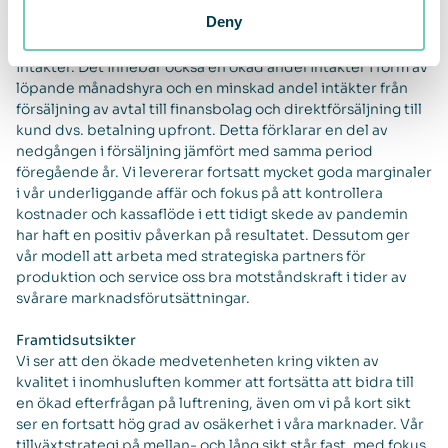
omsättningen. En så hög andel återkommande intäkter ger
Deny
oss en bra visibilitet in i 2021. En ökning av antalet enheter i
egen balansräkning innebär en ökning av återkommande
intäkter. Det innebär också en ökad andel intäkter i form av
löpande månadshyra och en minskad andel intäkter från
försäljning av avtal till finansbolag och direktförsäljning till
kund dvs. betalning upfront. Detta förklarar en del av
nedgången i försäljning jämfört med samma period
föregående år. Vi levererar fortsatt mycket goda marginaler
i vår underliggande affär och fokus på att kontrollera
kostnader och kassaflöde i ett tidigt skede av pandemin
har haft en positiv påverkan på resultatet. Dessutom ger
vår modell att arbeta med strategiska partners för
produktion och service oss bra motståndskraft i tider av
svårare marknadsförutsättningar.
Framtidsutsikter
Vi ser att den ökade medvetenheten kring vikten av
kvalitet i inomhusluften kommer att fortsätta att bidra till
en ökad efterfrågan på luftrening, även om vi på kort sikt
ser en fortsatt hög grad av osäkerhet i våra marknader. Vår
tillväxtstrategi på mellan- och lång sikt står fast, med fokus