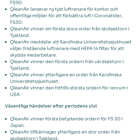
FS90.
QleanAir lanserar ny tyst luftrenare för kontor och
offentliga miljöer för att förbättra luft i Coronatider,
FS30.
QleanAir vinner sin första stora order från skolsektorn i
Tyskland.
QleanAir meddelar att Karolinska Universitetssjukhuset
väljer fristående luftrenare med HEPA 14 filter för att
skydda medarbetare.
QleanAir vinner den första ordern från vårdsektorn i
Tyskland.
QleanAir vinner ytterligare en order från Karolinska
Universitetssjukhuset.
QleanAir vinner den hittills största ordern för renrum i
USA
Väsentliga händelser efter periodens slut
QleanAir vinner första betydande ordern för FS 30 i
Japan.
QleanAir tillkännager ytterligare en stor order från
skolsektorn i Tyskland.