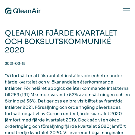
Skip to content
Ope
QLEANAIR FJÄRDE KVARTALET
OCH BOKSLUTSKOMMUNIKÉ
2020
2021-02-15
”Vi fortsätter att öka antalet installerade enheter under
fjärde kvartalet och vi ökar andelen återkommande
intäkter. För helåret uppgick de återkommande intäkterna
till 259 (191) Mkr motsvarande 52% av omsättningen och en
ökning på 35%. Det ger oss en bra visibilitet av framtida
intäkter 2021. Försäljning och orderingång påverkades
fortsatt negativt av Corona under fjärde kvartalet 2020
jämfört med fjärde kvartalet 2019. Dock såg vi en ökad
orderingång och försäljning fjärde kvartalet 2020 jämfört
med tredje kvartalet 2020. Vi levererar höga marginaler