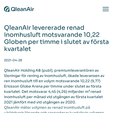
Skip to content
Ope
QleanAir levererade renad
inomhusluft motsvarande 10,22
Globen per timme i slutet av första
kvartalet
2021-04-28
QleanAir Holding AB (publ), premiumleverantören av
lösningar för rening av inomhusluft, ökade leveransen av
ren inomhusluft till en volym motsvarande 10,22 (9,77)
Ericsson Globe Arena per timme under slutet av första
kvartalet. Det motsvarar 4,45 (4,26) miljarder m³ renad
inomhusluft per månad vid utgången av första kvartalet
2021 jämfört med vid utgången av 2020.
QleanAir mäter volymen av renad inomhusluft på
världsbasis löpande och rapporterar kvartalsvis volymen