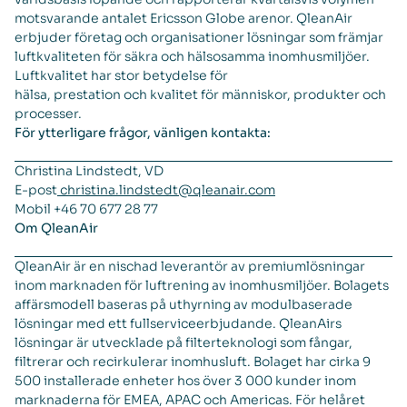
motsvarande antalet Ericsson Globe arenor. QleanAir
erbjuder företag och organisationer lösningar som främjar
luftkvaliteten för säkra och hälsosamma inomhusmiljöer.
Luftkvalitet har stor betydelse för
hälsa, prestation och kvalitet för människor, produkter och
processer.
För ytterligare frågor, vänligen kontakta:
Christina Lindstedt, VD
E-post
christina.lindstedt@qleanair.com
Mobil +46 70 677 28 77
Om QleanAir
QleanAir är en nischad leverantör av premiumlösningar
inom marknaden för luftrening av inomhusmiljöer. Bolagets
affärsmodell baseras på uthyrning av modulbaserade
lösningar med ett fullserviceerbjudande. QleanAirs
lösningar är utvecklade på filterteknologi som fångar,
filtrerar och recirkulerar inomhusluft. Bolaget har cirka 9
500 installerade enheter hos över 3 000 kunder inom
marknaderna för EMEA, APAC och Americas. För helåret