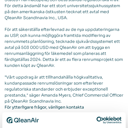
För detta ändamål har ett stort universitetssjukhussystem
på den amerikanska östkusten tecknat ett avtal med
QleanAir Scandinavia Inc., USA.
För att säkerställa efterlevnad av de nya uppdateringarna
av USP, och kunna möjliggöra framtida modifiering av
renrummets planlösning, tecknade sjukvårdssystemet ett
avtal på 503 000 USD med QleanAir om att bygga en
renrumsanläggning för läkemedel som planeras att
färdigställas 2024. Detta är ett av flera renrumsprojekt som
kunden köpt av QleanAir.
”Vårt uppdrag är att tillhandahålla högkvalitativa,
kundanpassade renrumslösningar som efterlever
regulatoriska standarder och erbjuder exceptionell
prestanda," säger Amanda Myers, Chief Commercial Officer
på QleanAir Scandinavia Inc.
För ytterligare frågor, vänligen kontakta
Sebastian Lindström, VD
sebastian.lindstrom@qleanair.com