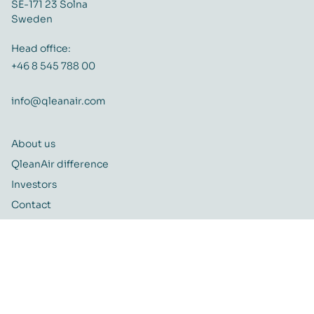
SE-171 23 Solna
Sweden
Head office:
+46 8 545 788 00
info@qleanair.com
About us
QleanAir difference
Investors
Contact
Career
Quality and Environmental policy
QleanAir CSR-policy
ISO certificate