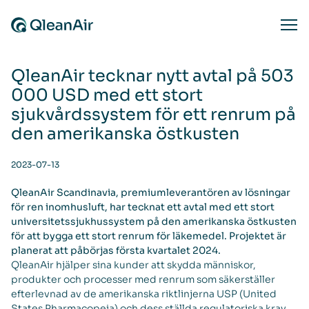
Skip to content
Ope
QleanAir tecknar nytt avtal på 503
000 USD med ett stort
sjukvårdssystem för ett renrum på
den amerikanska östkusten
2023-07-13
QleanAir Scandinavia, premiumleverantören av lösningar
för ren inomhusluft, har tecknat ett avtal med ett stort
universitetssjukhussystem på den amerikanska östkusten
för att bygga ett stort renrum för läkemedel. Projektet är
planerat att påbörjas första kvartalet 2024.
QleanAir hjälper sina kunder att skydda människor,
produkter och processer med renrum som säkerställer
efterlevnad av de amerikanska riktlinjerna USP (United
States Pharmacopeia) och dess ställda regulatoriska krav.