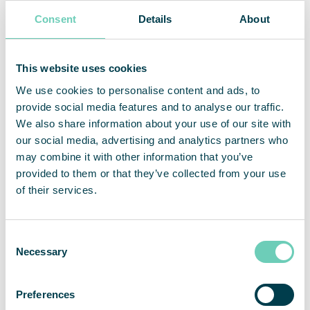
+46 703 08 94 51
Consent
Details
About
Om QleanAir
QleanAir är en nischad leverantör av premiumlösningar
inom marknaden för luftrening av inomhusmiljöer. Bolagets
This website uses cookies
affärsmodell baseras på uthyrning av modulbaserade
We use cookies to personalise content and ads, to
lösningar med ett fullserviceerbjudande. QleanAirs
provide social media features and to analyse our traffic.
lösningar är utvecklade på filterteknologi som fångar,
We also share information about your use of our site with
filtrerar och recirkulerar inomhusluft. Bolaget har närmare
12 000 installerade enheter hos över 3 500 kunder inom
our social media, advertising and analytics partners who
marknaderna för EMEA, APAC och Americas. För helåret
may combine it with other information that you’ve
2022 hade QleanAir en nettoomsättning om 455 Mkr och
provided to them or that they’ve collected from your use
justerad rörelsemarginal uppgick till 10,9 procent. QleanAir
of their services.
har sitt huvudkontor i Solna i Sverige och aktien handlas på
Nasdaq First North Premier Growth Market med kortnamn
QAIR. FNCA Sweden är Certified Adviser 08-528 00 399.
Consent
Se mer information på hemsidan
qleanair.com.
Necessary
Selection
Preferences