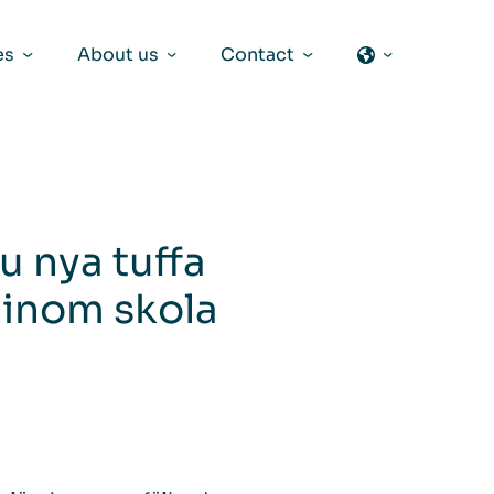
es
About us
Contact
u nya tuffa
n inom skola