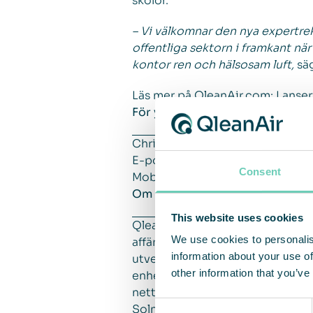
skolor.
– Vi välkomnar den nya expertre
offentliga sektorn i framkant när
kontor ren och hälsosam luft,
säg
Läs mer på QleanAir.com:
Lanser
För ytterligare frågor, vänligen 
Christina Lindstedt, VD
E-post
christina.lindstedt@qlea
Consent
Mobil +46 70 677 28 77
Om QleanAir
This website uses cookies
QleanAir är en nischad leverant
We use cookies to personalis
affärsmodell baseras på uthyrni
information about your use of
utvecklade på filterteknologi som
other information that you’ve
enheter hos över 3 000 kunder 
nettoomsättning om 450 Mkr och 
Consent
Solna i Sverige och aktien han