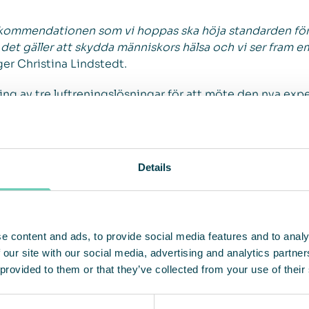
kommendationen som vi hoppas ska höja standarden för lu
 det gäller att skydda människors hälsa och vi ser fram em
er Christina Lindstedt.
ing av tre luftreningslösningar för att möte den nya e
kontakta:
nair.com
Details
ör av premiumlösningar inom marknaden för luftrening a
e content and ads, to provide social media features and to analy
ng av modulbaserade lösningar med ett fullserviceerbjud
 our site with our social media, advertising and analytics partn
 fångar, filtrerar och recirkulerar inomhusluft. Bolaget h
 provided to them or that they’ve collected from your use of their
inom marknaderna för EMEA, APAC och Americas. För hel
justerad rörelsemarginal uppgick till 18,5 procent. Qlea
dlas på Nasdaq First North Premier Growth Market med 