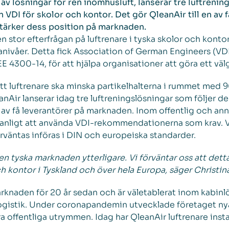
v lösningar för ren inomhusluft, lanserar tre luftrenin
DI för skolor och kontor. Det gör QleanAir till en av f
 stärker dess position på marknaden.
n stor efterfrågan på luftrenare i tyska skolor och konto
nivåer. Detta fick Association of German Engineers (VDI
300-14, för att hjälpa organisationer att göra ett välg
t luftrenare ska minska partikelhalterna i rummet med 
nAir lanserar idag tre luftreningslösningar som följer de 
v få leverantörer på marknaden. Inom offentlig och an
anligt att använda VDI-rekommendationerna som krav. V
äntas införas i DIN och europeiska standarder.
en tyska marknaden ytterligare. Vi förväntar oss att dett
h kontor i Tyskland och över hela Europa, säger Christin
rknaden för 20 år sedan och är väletablerat inom kabinlö
logistik. Under coronapandemin utvecklade företaget ny
ra offentliga utrymmen. Idag har QleanAir luftrenare inst