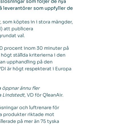
gslösningar som följer de nya
å leverantörer som uppfyller de
r, som köptes in i stora mängder,
) att publicera
rundat val.
90 procent inom 30 minuter på
högt ställda kriterierna i den
nan upphandling på den
DI är högt respekterat i Europa
a öppnar ännu fler
a Lindstedt,
VD för QleanAir.
sningar och luftrenare för
a produkter riktade mot
allerade på mer än 75 tyska