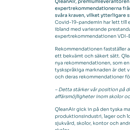
QleanAir, premiumleverantören a
expertrekommendationerna från V
svåra kraven, vilket ytterligare
Covid-19-pandemin har lett till e
ibland med varierande prestanda
expertrekommendationen VDI-EE 4
Rekommendationen fastställer at
ett bekvämt och säkert sätt. Qlea
nya rekommendationen, som en a
tyskspråkiga marknaden är det v
och deras rekommendationer förv
– Detta stärker vår position på d
affärsmöjligheter inom skolor oc
QleanAir gick in på den tyska ma
produktionsindustri, lager och 
sjukvård, skolor, kontor och and