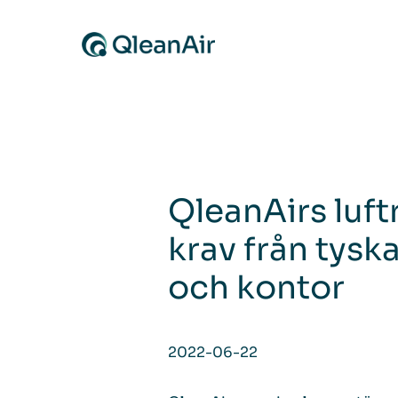
Skip to content
QleanAirs luft
krav från tysk
och kontor
2022-06-22