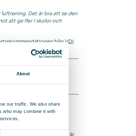
ftrening. Det är bra att se den
ot att ge fler i skolor och
xpertrekommendationen från VDI
About
v inomhusmiljöer. Bolagets
se our traffic. We also share
ande. QleanAirs lösningar är
ers who may combine it with
ar över 11 000 installerade
 services.
året 2021 hade QleanAir en
nAir har sitt huvudkontor i
kortnamn QAIR. FNCA Sweden är