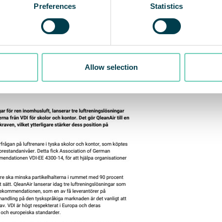
Preferences
Statistics
9. Se mer information på hemsidan
qleanair.com.
Allow selection