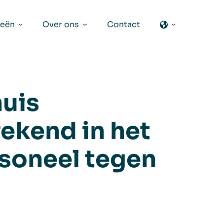
ieën
Over ons
Contact
uis
rekend in het
soneel tegen