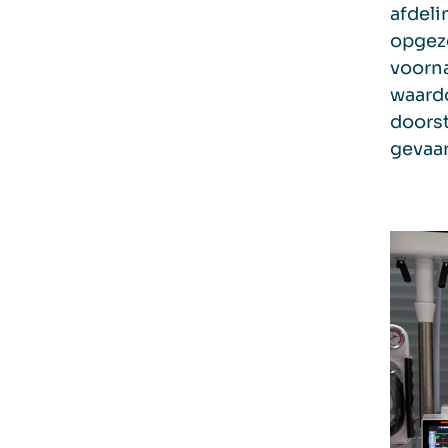
afdeli
opgeze
voorna
waardo
doorst
gevaar