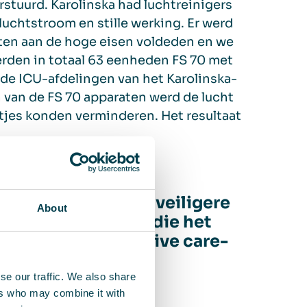
stuurd. Karolinska had luchtreinigers
luchtstroom en stille werking. Er werd
ten aan de hoge eisen voldeden en we
rden in totaal 63 eenheden FS 70 met
ende ICU-afdelingen van het Karolinska-
n van de FS 70 apparaten werd de lucht
tjes konden verminderen. Het resultaat
e kunnen helpen om veiligere
About
ten in segmenten die het
e, zoals de intensive care-
nhuizen”
se our traffic. We also share
ers who may combine it with