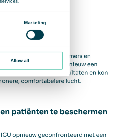
 services.
eanAir Scandinavia
Marketing
chtkamers
 luchtreinigers in wachtkamers en
Allow all
voor/na-studie toonden opnieuw een
l was erg blij met de resultaten en kon
chonere, comfortabelere lucht.
 en patiënten te beschermen
e ICU opnieuw geconfronteerd met een