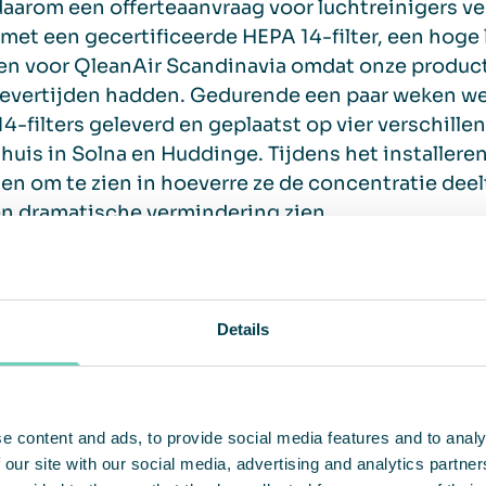
aarom een offerteaanvraag voor luchtreinigers ver
met een gecertificeerde HEPA 14-filter, een hoge 
en voor QleanAir Scandinavia omdat onze produc
levertijden hadden. Gedurende een paar weken we
4-filters geleverd en geplaatst op vier verschill
huis in Solna en Huddinge. Tijdens het installere
n om te zien in hoeverre ze de concentratie deel
en dramatische vermindering zien.
j QleanAir zijn we er trots op dat w
Details
werkomgevingen te bieden voor klan
aarste zijn getroffen door de pandemi
afdelingen in zieke
e content and ads, to provide social media features and to analy
 our site with our social media, advertising and analytics partn