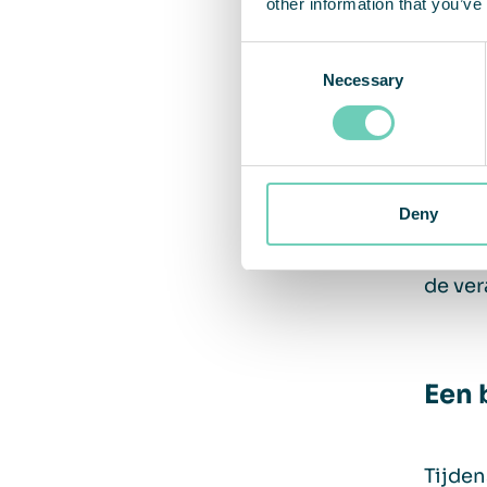
other information that you’ve
Consent
Necessary
Selection
Volg
Nadat 
Deny
spoeda
aanzie
de ver
Een 
Tijde