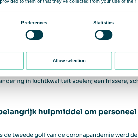
 provided to them or that they’ve collected from your use of their
– Christina Lindstedt, CEO van Ql
Preferences
Statistics
ende stap – spoedafdelingen en wa
de eerste golf voorbij was, installeerde QleanAir
Allow selection
fdelingen voor kinderen. De resultaten van de 
nlijke vermindering van deeltjes aan. Het personee
andering in luchtkwaliteit voelen; een frissere, s
belangrijk hulpmiddel om personeel
ns de tweede golf van de coronapandemie werd d