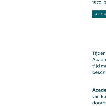
1970-0
Air Cl
Tijden
Academ
tijd m
besche
Acade
van Eu
doorbr