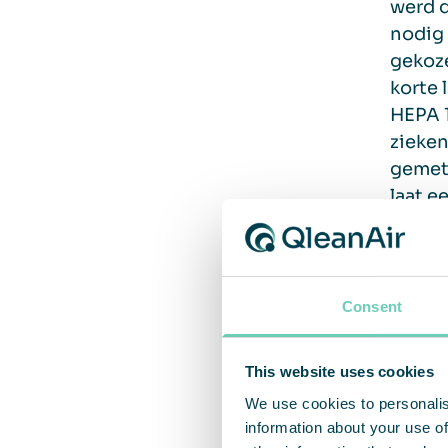
werd d
nodig 
gekoz
korte 
HEPA 1
zieken
gemete
laat e
“Bi
Consent
zw
This website uses cookies
We use cookies to personalis
information about your use of