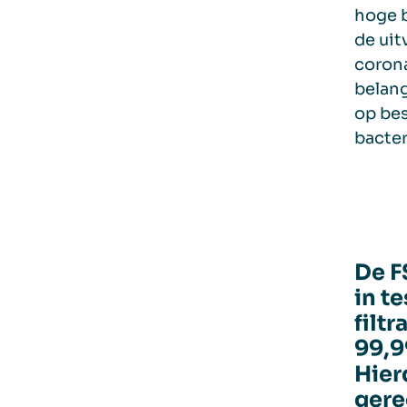
hoge b
de ui
coron
belang
op bes
bacter
De F
in t
filt
99,9
Hier
gere