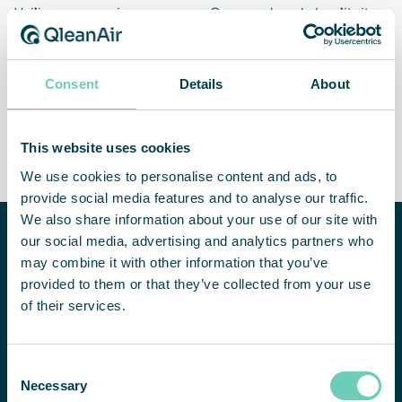
Veiligere omgeving
Gegarandeerde kwaliteit
van producten
Consent
Details
About
Een flexibele en
Compliance and
This website uses cookies
onafhankelijke oplossing
performance guarantee
We use cookies to personalise content and ads, to
provide social media features and to analyse our traffic.
We also share information about your use of our site with
Hulp nodig
our social media, advertising and analytics partners who
bij het
may combine it with other information that you’ve
verbeteren
provided to them or that they’ve collected from your use
van de
of their services.
luchtkwaliteit
binnenshuis?
NEEM CONTACT MET ONS OP
Consent
We helpen u
Necessary
Selection
graag bij het