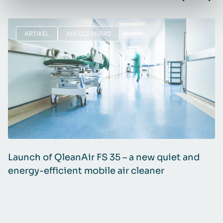
ARTIKEL
AIR CLEANERS
Launch of QleanAir FS 35 – a new quiet and
A
energy-efficient mobile air cleaner
f