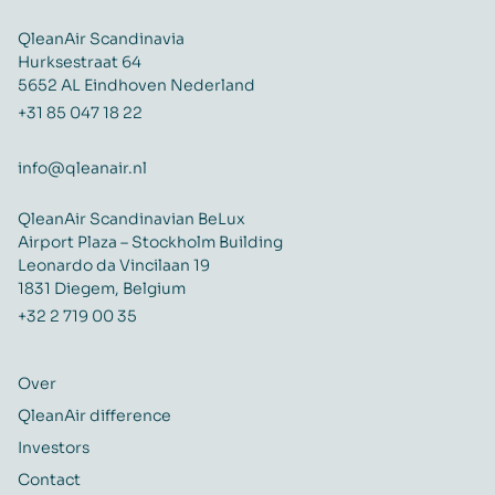
QleanAir Scandinavia
Hurksestraat 64
5652 AL Eindhoven Nederland
+31 85 047 18 22
info@qleanair.nl
QleanAir Scandinavian BeLux
Airport Plaza – Stockholm Building
Leonardo da Vincilaan 19
1831 Diegem, Belgium
+32 2 719 00 35
Over
QleanAir difference
Investors
Contact