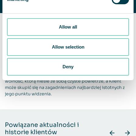
rozwiązanie.
Allow all
The QleanAir Difference
Nasze rozwiązania dostarczane jako usługa są
Allow selection
bezproblemowe w eksploatacji. Możemy dostosować
rozwiązanie do konkretnych potrzeb, przeprowadzając
pomiary i testy. Zapewniamy montaż, serwis, modernizacje,
Deny
zgodność z aktualnie obowiązującymi przepisami oraz
trwałość rozwiązania. Nasze urządzenia zapewniają
wolność, którą niesie ze sobą czyste powietrze, a Klient
może skupić się na zagadnieniach najbardziej istotnych z
jego punktu widzenia.
Powiązane aktualności i
historie klientów