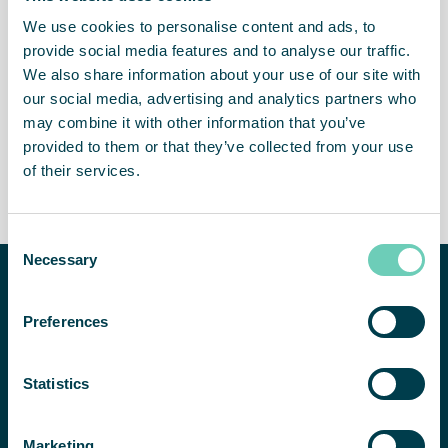
We use cookies to personalise content and ads, to
Bezpieczniejsze środowisko
Zapewniona jakość
provide social media features and to analyse our traffic.
produktów
We also share information about your use of our site with
our social media, advertising and analytics partners who
may combine it with other information that you’ve
provided to them or that they’ve collected from your use
of their services.
Rozwiązanie elastyczne i
Gwarancja zgodności i
niezależne
wydajności
Consent
Necessary
Selection
Potrzebujesz
pomocy w
Preferences
poprawie jakości
powietrza w
SKONTAKTUJ SIĘ Z NAMI
pomieszczeniach?
Statistics
Chętnie pomożemy
znaleźć odpowiednie
Marketing