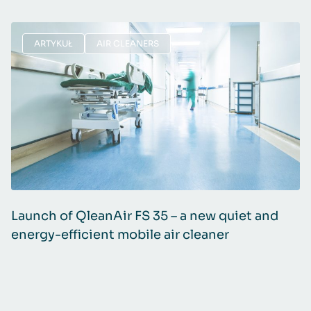
ARTYKUŁ
AIR CLEANERS
Launch of QleanAir FS 35 – a new quiet and
A
energy-efficient mobile air cleaner
f