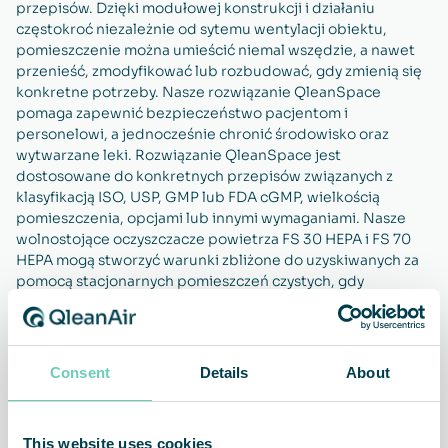
przepisów. Dzięki modułowej konstrukcji i działaniu
częstokroć niezależnie od sytemu wentylacji obiektu,
pomieszczenie można umieścić niemal wszędzie, a nawet
przenieść, zmodyfikować lub rozbudować, gdy zmienią się
konkretne potrzeby. Nasze rozwiązanie QleanSpace
pomaga zapewnić bezpieczeństwo pacjentom i
personelowi, a jednocześnie chronić środowisko oraz
wytwarzane leki. Rozwiązanie QleanSpace jest
dostosowane do konkretnych przepisów związanych z
klasyfikacją ISO, USP, GMP lub FDA cGMP, wielkością
pomieszczenia, opcjami lub innymi wymaganiami. Nasze
wolnostojące oczyszczacze powietrza FS 30 HEPA i FS 70
HEPA mogą stworzyć warunki zbliżone do uzyskiwanych za
pomocą stacjonarnych pomieszczeń czystych, gdy
zastosowanie takiego rozwiązania nie jest możliwe.
Pomagają również w oczyszczaniu powietrza na zewnątrz
pomieszczenia czystego, aby jeszcze bardziej poprawić
jego wydajność.
Consent
Details
About
This website uses cookies