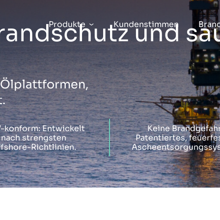
 Brandschutz und sa
Produkte
Kundenstimmen
Bran
 Ölplattformen,
.
-konform: Entwickelt
Keine Brandgefahr
nach strengsten
Patentiertes, feuerfe
fshore-Richtlinien.
Ascheentsorgungssy