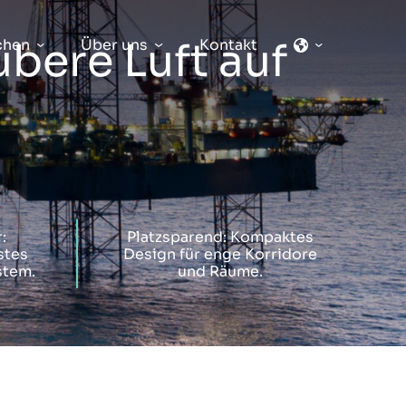
ubere Luft auf
chen
Über uns
Kontakt
:
Platzsparend: Kompaktes
stes
Design für enge Korridore
stem.
und Räume.