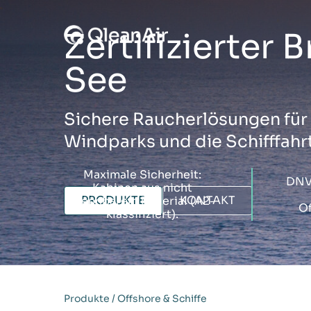
Zum Inhalt springen
Zertifizierter
See
Sichere Raucherlösungen für
Windparks und die Schifffahrt
Maximale Sicherheit:
DNV
Kabinen aus nicht
PRODUKTE
KONTAKT
brennbarem Material (A2-
Of
klassifiziert).
Produkte
/
Offshore & Schiffe