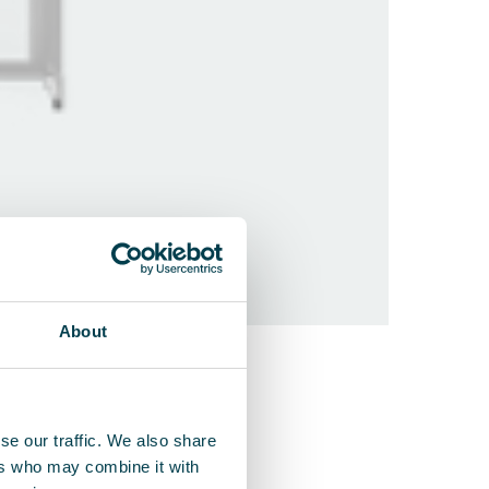
About
QleanAir S
Entwickelt f
se our traffic. We also share
ers who may combine it with