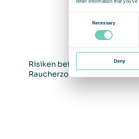
other information that you’ve
Consent
Necessary
Selection
Deny
Risiken bei unzureichenden
Raucherzonen