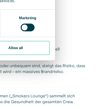
 services.
Marketing
Allow all
ung stehen, entstehen schnell
der unbequem sind, steigt das Risiko, dass
 wird – ein massives Brandrisiko.
äumen („Smokers Lounge“) sammelt sich
was die Gesundheit der gesamten Crew