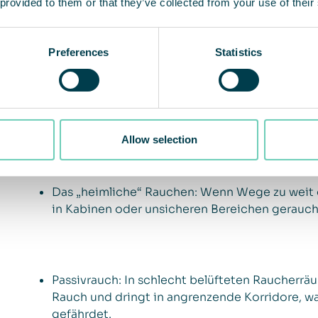
 provided to them or that they’ve collected from your use of their
Preferences
Statistics
Allow selection
Wenn keine adäquaten Raucherbereiche zur Verfüg
Sicherheitslücken:
Das „heimliche“ Rauchen: Wenn Wege zu weit o
in Kabinen oder unsicheren Bereichen geraucht
Passivrauch: In schlecht belüfteten Raucherr
Rauch und dringt in angrenzende Korridore, 
gefährdet.