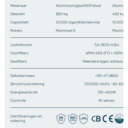
Materiaal
Aluminium/glas/MDF/staal
Aluminiu
Gewicht
380 kg
430 kg
Capaciteit
12.000 sigaretten/service
12.000 s
Rokers
Maximaal 8
Maximaa
Luchtstroom
Tot 1800 m3/u
Voorfilters
ePM1 65% (F7) + HEPA 14
Gasfilters
Meerdere lagen actieve ko
Geluidsniveau
<30-47 dB(A)
Stroomvoorziening
100/220-240V, ~50-60 H
Energieverbruik
120-460W
Controle
IR-sensor
Certificeringen en
naleving