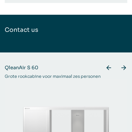
Contact us
QleanAir S 60
Q
Grote rookcabine voor maximaal zes personen
Ee
pr