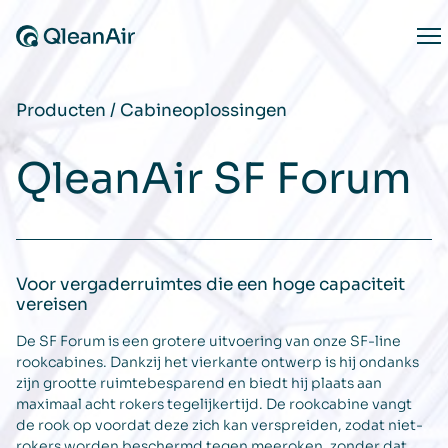
Ga naar de inhoud
Op
Producten
/
Cabineoplossingen
QleanAir SF Forum
Voor vergaderruimtes die een hoge capaciteit
vereisen
De SF Forum is een grotere uitvoering van onze SF-line
rookcabines. Dankzij het vierkante ontwerp is hij ondanks
zijn grootte ruimtebesparend en biedt hij plaats aan
maximaal acht rokers tegelijkertijd. De rookcabine vangt
de rook op voordat deze zich kan verspreiden, zodat niet-
rokers worden beschermd tegen meeroken, zonder dat