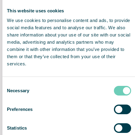
tegelijkertijd te accommoderen.
This website uses cookies
We use cookies to personalise content and ads, to provide
social media features and to analyse our traffic. We also
share information about your use of our site with our social
Veilige en gezonde
Verbeterde sociale
media, advertising and analytics partners who may
binnenlucht
omgeving
combine it with other information that you’ve provided to
them or that they’ve collected from your use of their
services.
Brandveilig
Probleemloze installatie en
Consent
asverwerkingssysteem
gebruik
Necessary
Selection
Preferences
Schoon, stil, geurloos
Lifetime Performance
Statistics
Guarantee