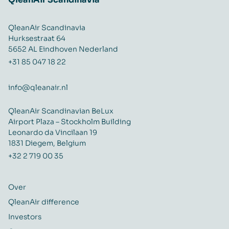
QleanAir Scandinavia
Hurksestraat 64
5652 AL Eindhoven Nederland
+31 85 047 18 22
info@qleanair.nl
QleanAir Scandinavian BeLux
Airport Plaza – Stockholm Building
Leonardo da Vincilaan 19
1831 Diegem, Belgium
+32 2 719 00 35
Over
QleanAir difference
Investors