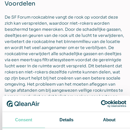
Voordelen
De SF Forum rookcabine vangt de rook op voordat deze
zich kan verspreiden, waardoor niet-rokers worden
beschermd tegen meeroken. Door de schadelijke gassen,
deeltjes en geuren van de rook uit de lucht te verwijderen,
verbetert de rookcabine het binnenmilieu van de locatie
en wordt het veel aangenamer om er te verblijven. De
rookcabine verwijdert alle schadelijke gassen en deeltjes
via een meertraps filtratiesysteem voordat de gereinigde
lucht weer in de ruimte wordt verspreid. Dit betekent dat
rokers en niet-rokers dezelfde ruimte kunnen delen, wat
op zijn beurt helpt bij het creëren van een betere sociale
omgeving. Het probleem van het moeten afleggen van
lange afstanden om bij aangewezen veilige rookruimtes te
komen, verdwijnt en dat helpt om rookpauzes korter en
veiliger te maken en de productiviteit te verhogen en
inkomsten te genereren. De SF Forum is uitgerust met ons
gepatenteerde brandveilige asverwerkingssysteem en is
Consent
Details
About
perfect voor elke omgeving waar een groot aantal mensen
samenkomen en er behoefte is om veel rokers