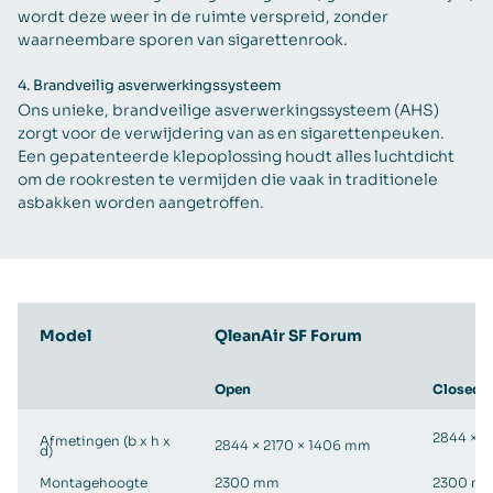
wordt deze weer in de ruimte verspreid, zonder
waarneembare sporen van sigarettenrook.
4.
Brandveilig asverwerkingssysteem
Ons unieke, brandveilige asverwerkingssysteem (AHS)
zorgt voor de verwijdering van as en sigarettenpeuken.
Een gepatenteerde klepoplossing houdt alles luchtdicht
om de rookresten te vermijden die vaak in traditionele
asbakken worden aangetroffen.
Model
QleanAir SF Forum
Open
Closed
2844 × 2
Afmetingen (b x h x
2844 × 2170 × 1406 mm
d)
Montagehoogte
2300 mm
2300 m