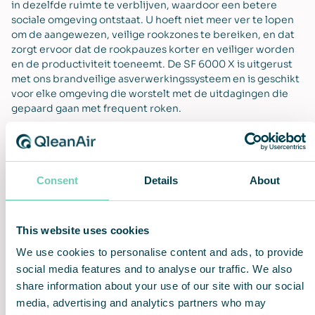
in dezelfde ruimte te verblijven, waardoor een betere
sociale omgeving ontstaat. U hoeft niet meer ver te lopen
om de aangewezen, veilige rookzones te bereiken, en dat
zorgt ervoor dat de rookpauzes korter en veiliger worden
en de productiviteit toeneemt. De SF 6000 X is uitgerust
met ons brandveilige asverwerkingssysteem en is geschikt
voor elke omgeving die worstelt met de uitdagingen die
gepaard gaan met frequent roken.
Consent
Details
About
Ruimtebesparend
HEPA 14-filtratie
This website uses cookies
We use cookies to personalise content and ads, to provide
social media features and to analyse our traffic. We also
Grotere werkefficiëntie
Probleemloze installatie en
share information about your use of our site with our social
gebruik
media, advertising and analytics partners who may