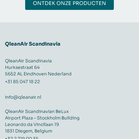
ONTDEK ONZE PRODUCTEN
QleanAir Scandinavia
QleanAir Scandinavia
Hurksestraat 64
5652 AL Eindhoven Nederland
+31 85 047 18 22
info@qleanair.nl
QleanAir Scandinavian BeLux
Airport Plaza – Stockholm Building
Leonardo da Vincilaan 19
1831 Diegem, Belgium
+32 2 719 00 35