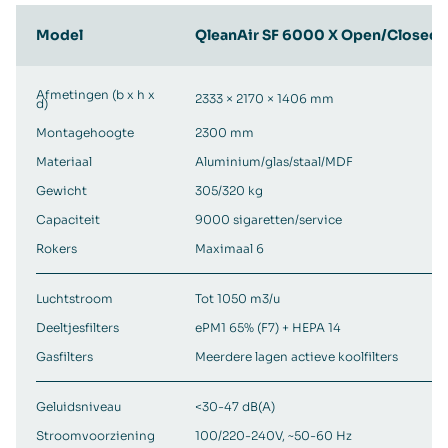
Model
QleanAir SF 6000 X Open/Closed
Afmetingen (b x h x
2333 × 2170 × 1406 mm
d)
Montagehoogte
2300 mm
Materiaal
Aluminium/glas/staal/MDF
Gewicht
305/320 kg
Capaciteit
9000 sigaretten/service
Rokers
Maximaal 6
Luchtstroom
Tot 1050 m3/u
Deeltjesfilters
ePM1 65% (F7) + HEPA 14
Gasfilters
Meerdere lagen actieve koolfilters
Geluidsniveau
<30-47 dB(A)
Stroomvoorziening
100/220-240V, ~50-60 Hz