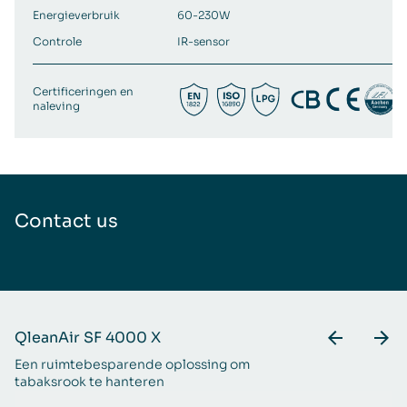
Energieverbruik
60-230W
Controle
IR-sensor
Certificeringen en
naleving
Contact us
QleanAir SF 4000 X
Q
Een ruimtebesparende oplossing om
Gr
tabaksrook te hanteren