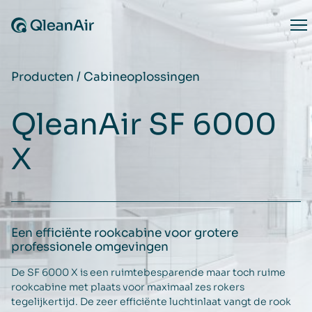
Ga naar de inhoud
Op
Producten
/
Cabineoplossingen
QleanAir SF 6000
X
Een efficiënte rookcabine voor grotere
professionele omgevingen
De SF 6000 X is een ruimtebesparende maar toch ruime
rookcabine met plaats voor maximaal zes rokers
tegelijkertijd. De zeer efficiënte luchtinlaat vangt de rook