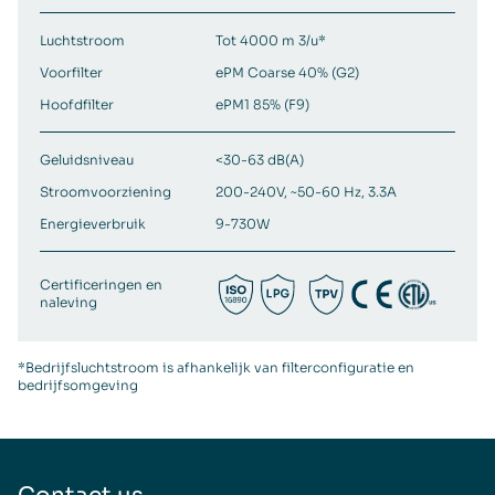
Luchtstroom
Tot 4000 m 3/u*
Voorfilter
ePM Coarse 40% (G2)
Hoofdfilter
ePM1 85% (F9)
Geluidsniveau
<30-63 dB(A)
Stroomvoorziening
200-240V, ~50-60 Hz, 3.3A
Energieverbruik
9-730W
Certificeringen en
naleving
*Bedrijfsluchtstroom is afhankelijk van filterconfiguratie en
bedrijfsomgeving