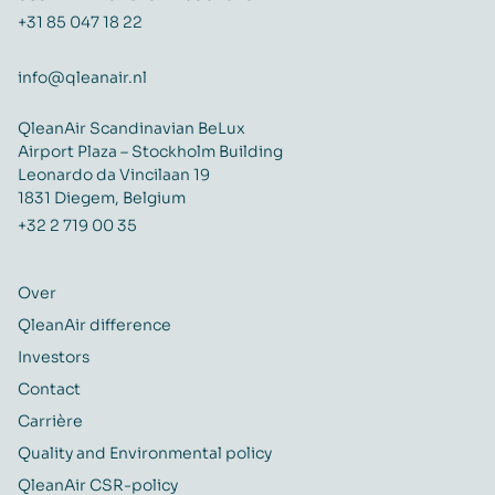
+31 85 047 18 22
info@qleanair.nl
QleanAir Scandinavian BeLux
Airport Plaza – Stockholm Building
Leonardo da Vincilaan 19
1831 Diegem, Belgium
+32 2 719 00 35
Over
QleanAir difference
Investors
Contact
Carrière
Quality and Environmental policy
QleanAir CSR-policy