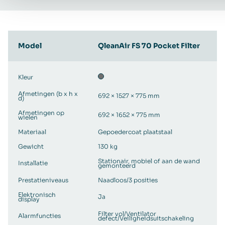
Model
QleanAir FS 70 Pocket Filter
Kleur
Afmetingen (b x h x
692 × 1527 × 775 mm
d)
Afmetingen op
692 × 1652 × 775 mm
wielen
Materiaal
Gepoedercoat plaatstaal
Gewicht
130 kg
Stationair, mobiel of aan de wand
Installatie
gemonteerd
Prestatieniveaus
Naadloos/3 posities
Elektronisch
Ja
display
Filter vol/Ventilator
Alarmfuncties
defect/Veiligheidsuitschakeling