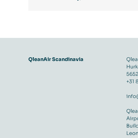
QleanAir Scandinavia
Qlea
Hurk
5652
+31 
info
Qlea
Airp
Buil
Leon