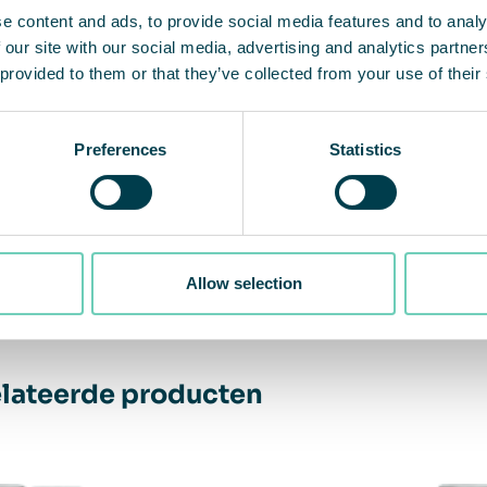
e content and ads, to provide social media features and to analy
 our site with our social media, advertising and analytics partn
 provided to them or that they’ve collected from your use of their
eten over de reiniging van binnenlucht?
Preferences
Statistics
 onze contactpagina en kies je regio uit de lijst
ntoren wereldwijd. Je kunt ons hier ook
n
.
Allow selection
lateerde producten