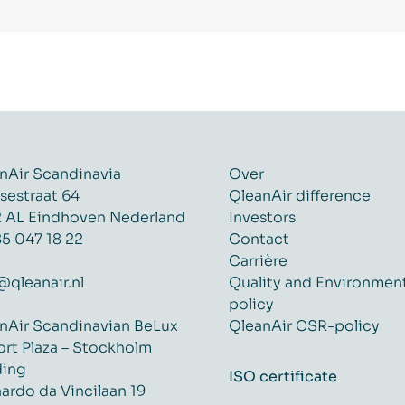
nAir Scandinavia
Over
sestraat 64
QleanAir difference
 AL Eindhoven Nederland
Investors
85 047 18 22
Contact
Carrière
@qleanair.nl
Quality and Environmen
policy
nAir Scandinavian BeLux
QleanAir CSR-policy
ort Plaza – Stockholm
ding
ISO certificate
ardo da Vincilaan 19