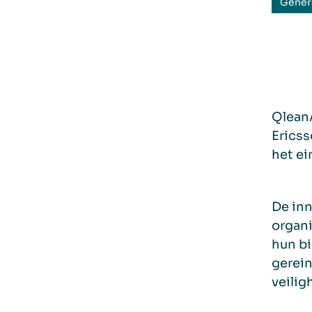
Gener
QleanA
Ericss
het ei
De inn
organi
hun bi
gerein
veili