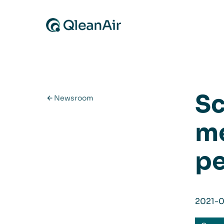
Ga naar de inhoud
Sc
Newsroom
me
pe
2021-