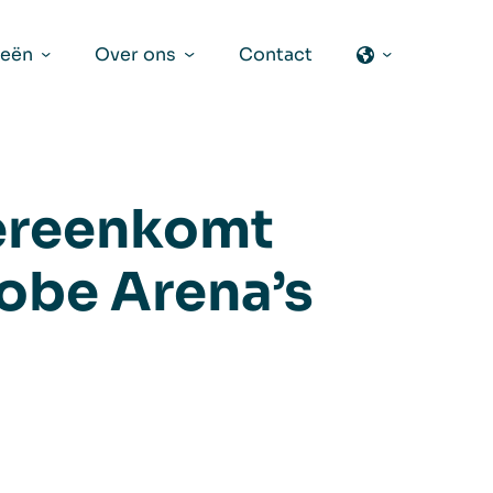
ieën
Over ons
Contact
vereenkomt
lobe Arena’s