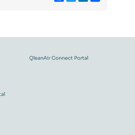
QleanAir Connect Portal
tal