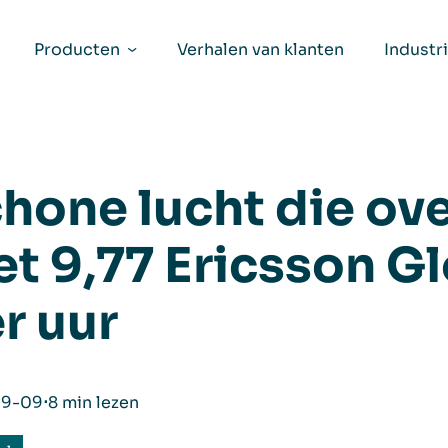
Producten
Verhalen van klanten
Industr
hone lucht die o
t 9,77 Ericsson G
r uur
09-09
⋅
8 min lezen