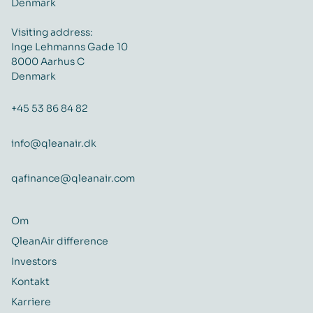
Denmark
Visiting address:
Inge Lehmanns Gade 10
8000 Aarhus C
Denmark
+45 53 86 84 82
info@qleanair.dk
qafinance@qleanair.com
Om
QleanAir difference
Investors
Kontakt
Karriere