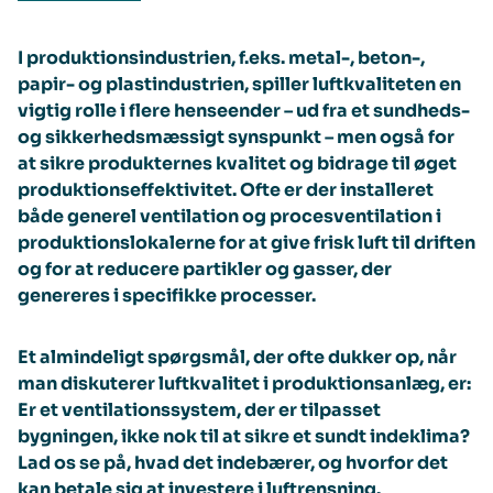
I produktionsindustrien, f.eks. metal-, beton-,
papir- og plastindustrien, spiller luftkvaliteten en
vigtig rolle i flere henseender – ud fra et sundheds-
og sikkerhedsmæssigt synspunkt – men også for
at sikre produkternes kvalitet og bidrage til øget
produktionseffektivitet. Ofte er der installeret
både generel ventilation og procesventilation i
produktionslokalerne for at give frisk luft til driften
og for at reducere partikler og gasser, der
genereres i specifikke processer.
Et almindeligt spørgsmål, der ofte dukker op, når
man diskuterer luftkvalitet i produktionsanlæg, er:
Er et ventilationssystem, der er tilpasset
bygningen, ikke nok til at sikre et sundt indeklima?
Lad os se på, hvad det indebærer, og hvorfor det
kan betale sig at investere i luftrensning.