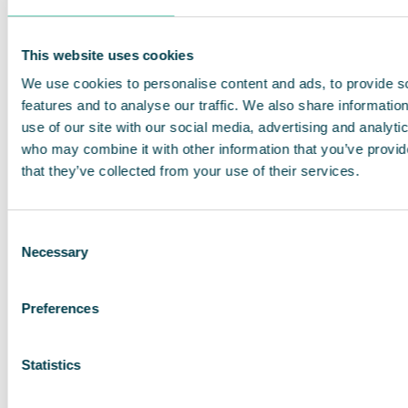
KONTAKT OS
This website uses cookies
We use cookies to personalise content and ads, to provide s
features and to analyse our traffic. We also share informatio
use of our site with our social media, advertising and analyti
who may combine it with other information that you’ve provid
Læs mere om luftrensningsløsninger i
produktionsindustrien
that they’ve collected from your use of their services.
Læs mere om, hvordan luftrensning i produktionen
Consent
fungerer, og hvordan det kan bidrage til et bedre
Necessary
Selection
arbejdsmiljø, renere produkter, mindre
vedligeholdelse og mere effektive processer:
Preferences
LÆS MERE OM LUFTRENSNING I PRODUKTIONS
Statistics