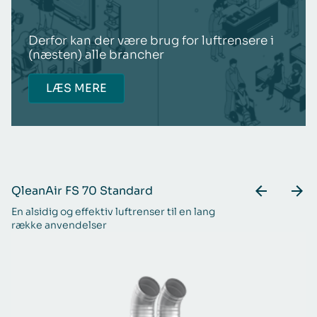
Derfor kan der være brug for luftrensere i
(næsten) alle brancher
LÆS MERE
QleanAir FS 70 Standard
Q
En alsidig og effektiv luftrenser til en lang
Ti
række anvendelser
be