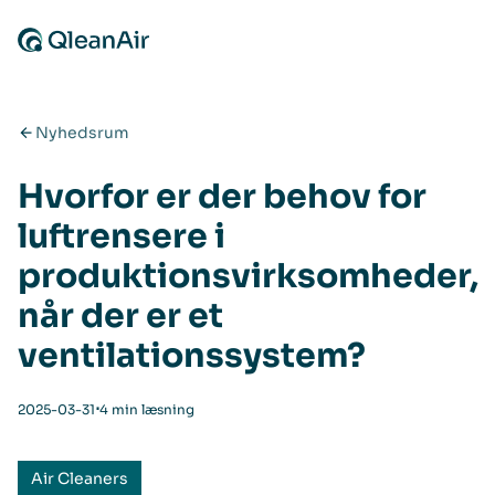
Spring til indhold
Nyhedsrum
Hvorfor er der behov for
luftrensere i
produktionsvirksomheder,
når der er et
ventilationssystem?
⋅
2025-03-31
4 min læsning
Air Cleaners