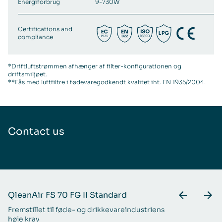
Energiforbrug
9-730W
Certifications and
compliance
*Driftluftstrømmen afhænger af filter-konfigurationen og
driftsmiljøet.
**Fås med luftfiltre i fødevaregodkendt kvalitet iht. EN 1935/2004.
Contact us
QleanAir FS 70 FG II Standard
Q
Fremstillet til føde- og​ drikkevareindustriens
Fr
høje krav
ma