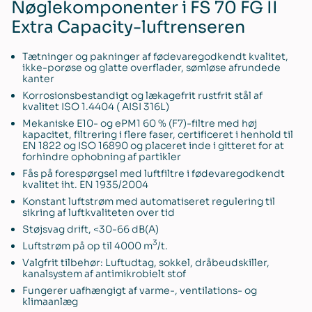
Nøglekomponenter i FS 70 FG II
Extra Capacity-luftrenseren
Tætninger og pakninger af fødevaregodkendt kvalitet,
ikke-porøse og glatte overflader, sømløse afrundede
kanter
Korrosionsbestandigt og lækagefrit rustfrit stål af
kvalitet ISO 1.4404 ( AISI 316L)
Mekaniske E10- og ePM1 60 % (F7)-filtre med høj
kapacitet, filtrering i flere faser, certificeret i henhold til
EN 1822 og ISO 16890 og placeret inde i gitteret for at
forhindre ophobning af partikler
Fås på forespørgsel med luftfiltre i fødevaregodkendt
kvalitet iht. EN 1935/2004
Konstant luftstrøm med automatiseret regulering til
sikring af luftkvaliteten over tid
Støjsvag drift, <30-66 dB(A)
3
Luftstrøm på op til 4000 m
/t.
Valgfrit tilbehør: Luftudtag, sokkel, dråbeudskiller,
kanalsystem af antimikrobielt stof
Fungerer uafhængigt af varme-, ventilations- og
klimaanlæg