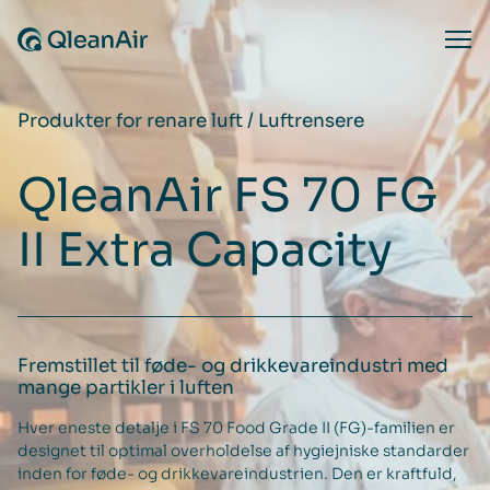
Spring til indhold
Ope
Produkter for renare luft
/
Luftrensere
QleanAir FS 70 FG
II Extra Capacity
Fremstillet til føde- og drikkevareindustri med
mange partikler i luften
Hver eneste detalje i FS 70 Food Grade II (FG)-familien er
designet til optimal overholdelse af hygiejniske standarder
inden for føde- og drikkevareindustrien. Den er kraftfuld,