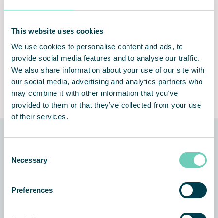
Høj luftstrøm og mekanisk
Nem installation og brug
EPA-filtrering i flere faser
This website uses cookies
We use cookies to personalise content and ads, to
provide social media features and to analyse our traffic.
We also share information about your use of our site with
our social media, advertising and analytics partners who
Konstant regulering af
Lifetime Performance
may combine it with other information that you’ve
luftstrømmen
Guarantee
provided to them or that they’ve collected from your use
of their services.
Teknologien bag løsningen
Consent
Necessary
Selection
Preferences