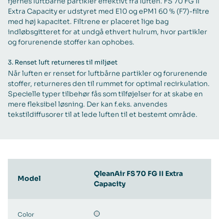
fjernes luftbårne partikler effektivt fra luften. FS 70 FG II
Extra Capacity er udstyret med E10 og ePM1 60 % (F7)-filtre
med høj kapacitet. Filtrene er placeret lige bag
indløbsgitteret for at undgå ethvert hulrum, hvor partikler
og forurenende stoffer kan ophobes.
3.
Renset luft returneres til miljøet
Når luften er renset for luftbårne partikler og forurenende
stoffer, returneres den til rummet for optimal recirkulation.
Specielle typer tilbehør fås som tilføjelser for at skabe en
mere fleksibel løsning. Der kan f.eks. anvendes
tekstildiffusorer til at lede luften til et bestemt område.
QleanAir FS 70 FG II Extra
Model
Capacity
Color