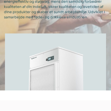
energieffektiv og støjsvag, mens den samtidig forbedrer
kvaliteten af din indeluft, sikrer kvaliteten og levetiden af
dine produkter og skaber et sundt arbejdsmiljø. Udviklet i
samarbejde med føde- og drikkevareindustrien.