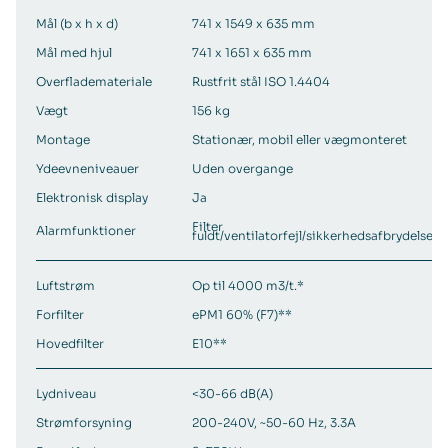
Mål (b x h x d)
741 x 1549 x 635 mm
Mål med hjul
741 x 1651 x 635 mm
Overflademateriale
Rustfrit stål ISO 1.4404
Vægt
156 kg
Montage
Stationær, mobil eller vægmonteret
Ydeevneniveauer
Uden overgange
Elektronisk display
Ja
Filter
Alarmfunktioner
fuldt/ventilatorfejl/sikkerhedsafbrydelse
Luftstrøm
Op til 4000 m3/t.*
Forfilter
ePM1 60% (F7)**
Hovedfilter
E10**
Lydniveau
<30-66 dB(A)
Strømforsyning
200-240V, ~50-60 Hz, 3.3A