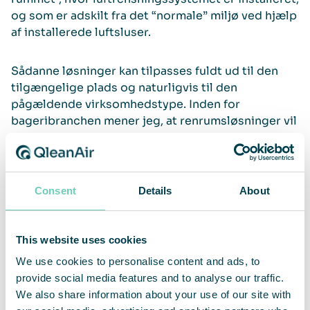
og som er adskilt fra det “normale” miljø ved hjælp
af installerede luftsluser.
Sådanne løsninger kan tilpasses fuldt ud til den
tilgængelige plads og naturligvis til den
pågældende virksomhedstype. Inden for
bageribranchen mener jeg, at renrumsløsninger vil
være velegnede til tilberedningsprocessen, da de
kan sikre rene zoner for pakkeriafdelingerne. Dette
system vil også være nyttigt for særlige
bageriafdelinger, der producerer glutenfri
Consent
Details
About
produkter,” siger Bo Dolk-Petersson.
This website uses cookies
We use cookies to personalise content and ads, to
provide social media features and to analyse our traffic.
We also share information about your use of our site with