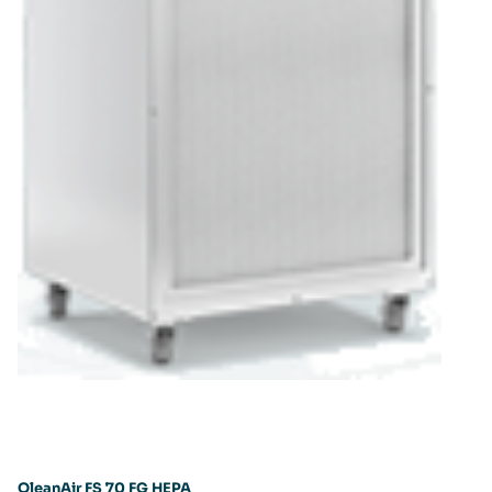
QleanAir FS 70 FG HEPA