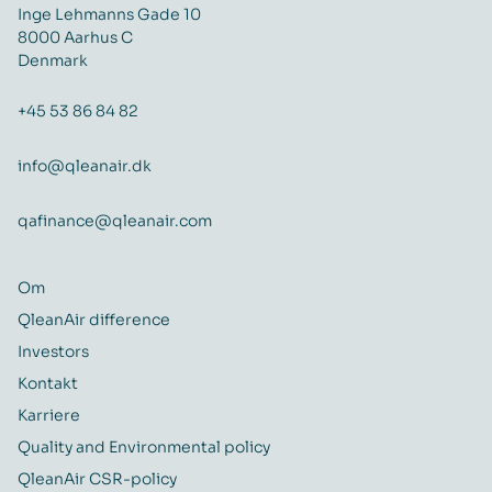
Inge Lehmanns Gade 10
8000 Aarhus C
Denmark
+45 53 86 84 82
info@qleanair.dk
qafinance@qleanair.com
Om
QleanAir difference
Investors
Kontakt
Karriere
Quality and Environmental policy
QleanAir CSR-policy