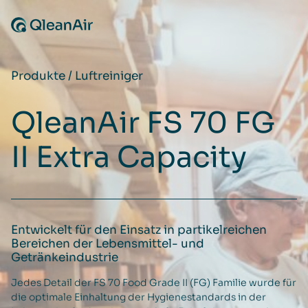
Zum Inhalt springen
Produkte
/
Luftreiniger
QleanAir FS 70 FG
II Extra Capacity
Entwickelt für den Einsatz in partikelreichen
Bereichen der Lebensmittel- und
Getränkeindustrie
Jedes Detail der FS 70 Food Grade II (FG) Familie wurde für
die optimale Einhaltung der Hygienestandards in der