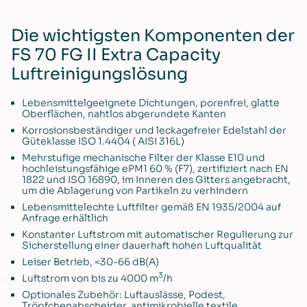
Die wichtigsten Komponenten der
FS 70 FG II Extra Capacity
Luftreinigungslösung
Lebensmittelgeeignete Dichtungen, porenfrei, glatte
Oberflächen, nahtlos abgerundete Kanten
Korrosionsbeständiger und leckagefreier Edelstahl der
Güteklasse ISO 1.4404 ( AISI 316L)
Mehrstufige mechanische Filter der Klasse E10 und
hochleistungsfähige ePM1 60 % (F7), zertifiziert nach EN
1822 und ISO 16890, im Inneren des Gitters angebracht,
um die Ablagerung von Partikeln zu verhindern
Lebensmittelechte Luftfilter gemäß EN 1935/2004 auf
Anfrage erhältlich
Konstanter Luftstrom mit automatischer Regulierung zur
Sicherstellung einer dauerhaft hohen Luftqualität
Leiser Betrieb, <30-66 dB(A)
3
Luftstrom von bis zu 4000 m
/h
Optionales Zubehör: Luftauslässe, Podest,
Tröpfchenabscheider, antimikrobielle textile