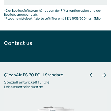
*Der Betriebsluftstrom hängt von der Filterkonfiguration und der
Betriebsumgebung ab.
**Lebensmittelzertifizierte Luftfilter emäß EN 1935/2004 erhältlich.
Contact us
QleanAir FS 70 FG II Standard
Q
Speziell entwickelt für die
En
Lebensmittelindustrie
Be
Ge