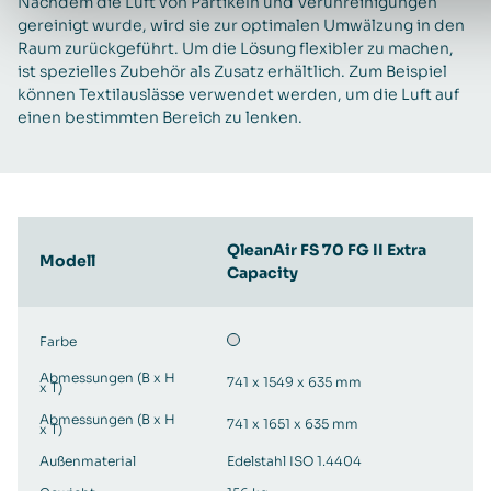
Nachdem die Luft von Partikeln und Verunreinigungen
gereinigt wurde, wird sie zur optimalen Umwälzung in den
Raum zurückgeführt. Um die Lösung flexibler zu machen,
ist spezielles Zubehör als Zusatz erhältlich. Zum Beispiel
können Textilauslässe verwendet werden, um die Luft auf
einen bestimmten Bereich zu lenken.
QleanAir FS 70 FG II Extra
Modell
Capacity
Farbe
Abmessungen (B x H
741 x 1549 x 635 mm
x T)
Abmessungen (B x H
741 x 1651 x 635 mm
x T)
Außenmaterial
Edelstahl ISO 1.4404