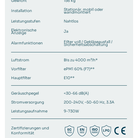
Gewicht
156 kg
Stationär, mobil oder
Installation
wandmontiert
Leistungsstufen
Nahtlos
Elektronische
Ja
Anzeige
Filter voll / Gebläseausfall /
Alarmfunktionen
Sicherheitsabschaltung
Luftstrom
Bis zu 4000 m³/h*
Vorfilter
ePM1 60% (F7)**
Hauptfilter
E10**
Geräuschpegel
<30-66 dB(A)
Stromversorgung
200-240V, ~50-60 Hz, 3.3A
Leistungsaufnahme
9-730W
Zertifizierungen und
Konformität