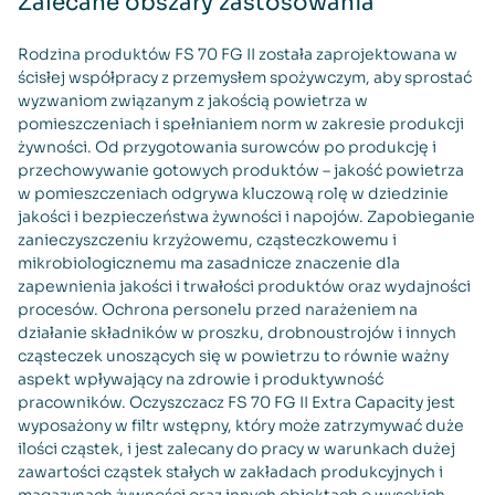
Zalecane obszary zastosowania
Rodzina produktów FS 70 FG II została zaprojektowana w
ścisłej współpracy z przemysłem spożywczym, aby sprostać
wyzwaniom związanym z jakością powietrza w
pomieszczeniach i spełnianiem norm w zakresie produkcji
żywności. Od przygotowania surowców po produkcję i
przechowywanie gotowych produktów – jakość powietrza
w pomieszczeniach odgrywa kluczową rolę w dziedzinie
jakości i bezpieczeństwa żywności i napojów. Zapobieganie
zanieczyszczeniu krzyżowemu, cząsteczkowemu i
mikrobiologicznemu ma zasadnicze znaczenie dla
zapewnienia jakości i trwałości produktów oraz wydajności
procesów. Ochrona personelu przed narażeniem na
działanie składników w proszku, drobnoustrojów i innych
cząsteczek unoszących się w powietrzu to równie ważny
aspekt wpływający na zdrowie i produktywność
pracowników. Oczyszczacz FS 70 FG II Extra Capacity jest
wyposażony w filtr wstępny, który może zatrzymywać duże
ilości cząstek, i jest zalecany do pracy w warunkach dużej
zawartości cząstek stałych w zakładach produkcyjnych i
magazynach żywności oraz innych obiektach o wysokich