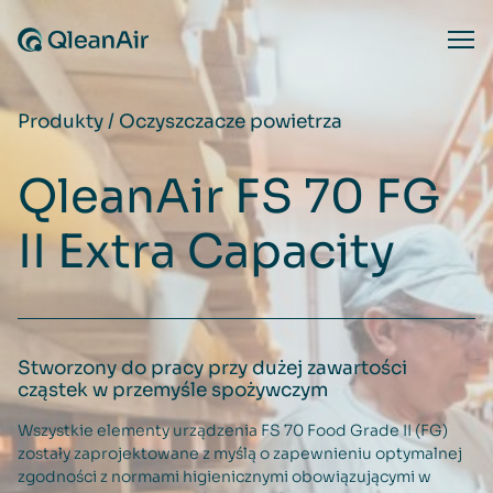
Przejdź do treści
Ope
Produkty
/
Oczyszczacze powietrza
QleanAir FS 70 FG
II Extra Capacity
Stworzony do pracy przy dużej zawartości
cząstek w przemyśle spożywczym
Wszystkie elementy urządzenia FS 70 Food Grade II (FG)
zostały zaprojektowane z myślą o zapewnieniu optymalnej
zgodności z normami higienicznymi obowiązującymi w