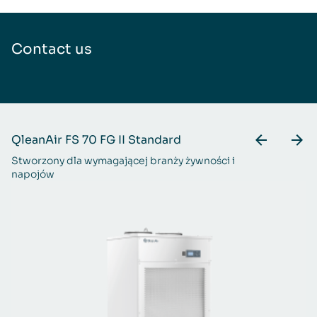
Contact us
QleanAir FS 70 FG II Standard
Q
Stworzony dla wymagającej branży żywności i
St
napojów
cz