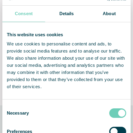
normami żywności
Consent
Details
About
This website uses cookies
Wysoki przepływ powietrza i
Bezproblemowa instalacja i
wielostopniowa filtracja
użytkowanie
We use cookies to personalise content and ads, to
mechaniczna EPA
provide social media features and to analyse our traffic.
We also share information about your use of our site with
our social media, advertising and analytics partners who
may combine it with other information that you’ve
provided to them or that they’ve collected from your use
Stała regulacja przepływu
Lifetime Performance
of their services.
powietrza
Guarantee
Consent
Necessary
Selection
Technologia, na której bazuje
Preferences