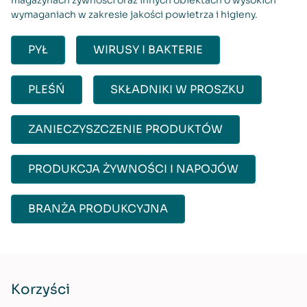
wymaganiach w zakresie jakości powietrza i higieny.
PYŁ
WIRUSY I BAKTERIE
PLEŚŃ
SKŁADNIKI W PROSZKU
ZANIECZYSZCZENIE PRODUKTÓW
PRODUKCJA ŻYWNOŚCI I NAPOJÓW
BRANŻA PRODUKCYJNA
Korzyści