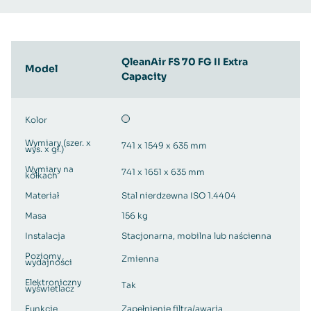
QleanAir FS 70 FG II Extra
Model
Capacity
Kolor
Wymiary (szer. x
741 x 1549 x 635 mm
wys. x gł.)
Wymiary na
741 x 1651 x 635 mm
kółkach
Materiał
Stal nierdzewna ISO 1.4404
Masa
156 kg
Instalacja
Stacjonarna, mobilna lub naścienna
Poziomy
Zmienna
wydajności
Elektroniczny
Tak
wyświetlacz
Funkcje
Zapełnienie filtra/awaria