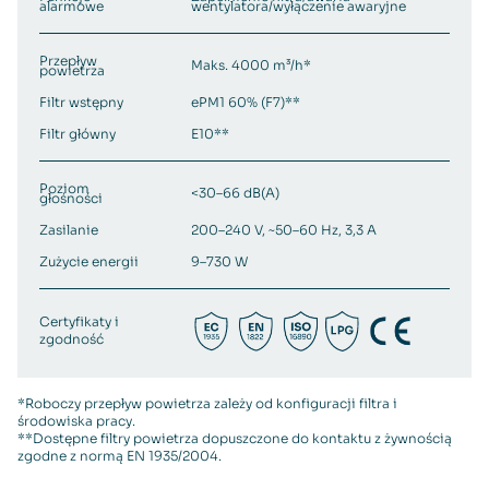
alarmowe
wentylatora/wyłączenie awaryjne
Przepływ
Maks. 4000 m³/h*
powietrza
Filtr wstępny
ePM1 60% (F7)**
Filtr główny
E10**
Poziom
<30–66 dB(A)
głośności
Zasilanie
200–240 V, ~50–60 Hz, 3,3 A
Zużycie energii
9–730 W
Certyfikaty i
zgodność
*Roboczy przepływ powietrza zależy od konfiguracji filtra i
środowiska pracy.
**Dostępne filtry powietrza dopuszczone do kontaktu z żywnością
zgodne z normą EN 1935/2004.