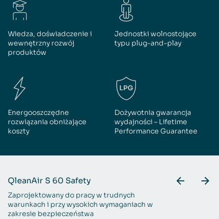
Wiedza, doświadczenie i
Jednostki wolnostojące
wewnętrzny rozwój
typu plug-and-play
produktów
Energooszczędne
Dożywotnia gwarancja
rozwiązania obniżające
wydajności – Lifetime
koszty
Performance Guarantee
QleanAir S 60 Safety
Q
Zaprojektowany do pracy w trudnych
Ko
warunkach i przy wysokich wymaganiach w
t
zakresie bezpieczeństwa