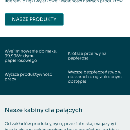
liderem, dzięki wyjątkowej wydajności naszych produktów.
NASZE PRODUKTY
Wyeliminowanie do maks.
Krótsze przerwy na
99,995% dymu
papierosa
papierosowego
Wyższe bezpieczeństwo w
Wyższa produktywność
obszarach o ograniczonym
pracy
dostępie
Nasze kabiny dla palących
Od zakładów produkcyjnych, przez lotniska, magazyny i
instytucje o wysokim poziomie bezpieczeństwa, po biura,