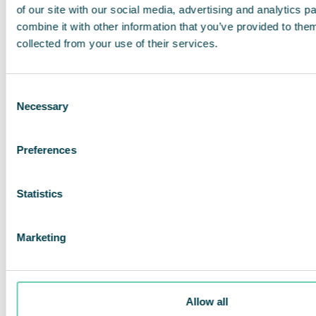
for Virologi, som blev oprettet i 2009, og som har
of our site with our social media, advertising and analytics 
samlet mere end 250 svenske virusforskere for at
combine it with other information that you’ve provided to them
dele viden på området.
collected from your use of their services.
www.pandemifonden.se/
www.dn.se/sverige/svenska-virusforskare-
Consent
Necessary
startar-insamlingsfond-for-att-stoppa-nya-
Selection
pandemier/
www.mynewsdesk.com/se/pandemifonden/pressrel
Preferences
virologer-gaar-samman-startar-insamlingsfond-
foer-att-hindra-framtida-virusorsakade-
pandemier-3075715
Statistics
www.insamlingskontroll.se/nyheter/ny-90-
kontoinnehavare-170
Marketing
Previous
Allow all