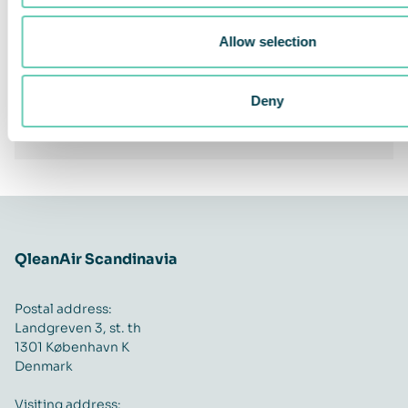
Next
Allow selection
Share This Story, Choose Your Platform!
Deny
Facebook
Twitter
LinkedIn
Share
QleanAir Scandinavia
Postal address:
Landgreven 3, st. th
1301 København K
Denmark
Visiting address: