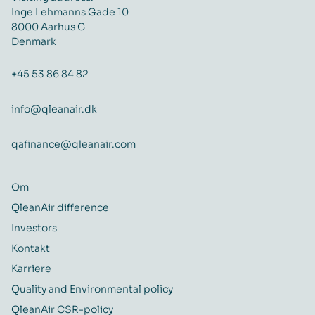
Inge Lehmanns Gade 10
8000 Aarhus C
Denmark
+45 53 86 84 82
info@qleanair.dk
qafinance@qleanair.com
Om
QleanAir difference
Investors
Kontakt
Karriere
Quality and Environmental policy
QleanAir CSR-policy