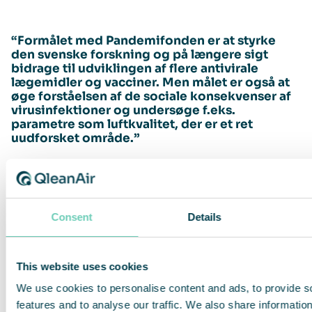
“Formålet med Pandemifonden er at styrke
den svenske forskning og på længere sigt
bidrage til udviklingen af flere antivirale
lægemidler og vacciner. Men målet er også at
øge forståelsen af de sociale konsekvenser af
virusinfektioner og undersøge f.eks.
parametre som luftkvalitet, der er et ret
uudforsket område.”
– Niklas Arnberg, formand for Svensk Selskab for
Virologi og professor i virologi ved Umeå
Universitet
Consent
Details
Pandemifonden har til formål at styrke svensk
virusforskning og imødegå fremtidige pandemier
This website uses cookies
forårsaget af virus. Bag initiativet står den
We use cookies to personalise content and ads, to provide s
uafhængige nonprofitorganisation Svensk Selskab
features and to analyse our traffic. We also share informatio