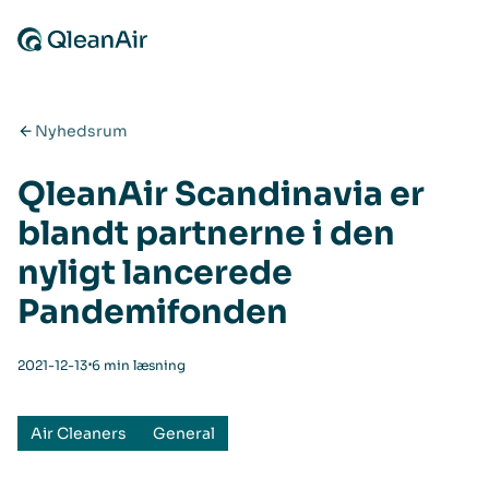
Spring til indhold
Nyhedsrum
QleanAir Scandinavia er
blandt partnerne i den
nyligt lancerede
Pandemifonden
⋅
2021-12-13
6 min læsning
Air Cleaners
General