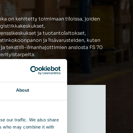
ka on kehitetty toimimaan tiloissa, joiden
ogistiikkakeskukset,
renssikeskukset ja tuotantolaitokset,
atinkokoonpanon ja lisävarusteiden, kuten
a tekstiili-ilmanhajottimien ansiosta FS 70
rityistarpeita.
About
se our traffic. We also share
ers who may combine it with