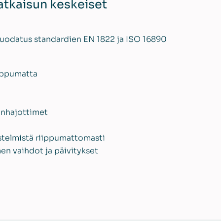
atkaisun keskeiset
uodatus standardien EN 1822 ja ISO 16890
iippumatta
manhajottimet
estelmistä riippumattomasti
en vaihdot ja päivitykset