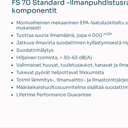
FS 70 Standard -ilmanpuhdistusr
komponentit
Monivaiheinen mekaaninen EPA-laatuluokiteltu s
mukaisesti
m3/h
Tuottaa suuria ilmamääriä, jopa 4 000
Jatkuva ilmavirta suodattimen kyllästymisestä r
Suodatinhälytys
Hiljainen toiminta, < 30–63 dB(A)
Valinnaiset huuvat, tuuletusaukot, kanavat ja il
Tukevat pyörät helpottavat liikkumista
Toimii lämmitys-, ilmanvaihto- ja ilmastointijärj
Määräaikaishuoltosuunnitelma sisältää suodattim
Lifetime Performance Guarantee