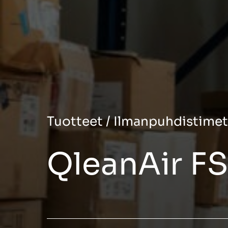
Tuotteet
/
Ilmanpuhdistimet
QleanAir F