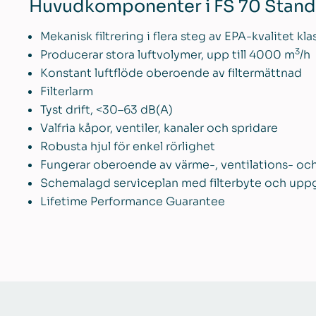
Huvudkomponenter i FS 70 Stand
Mekanisk filtrering i flera steg av EPA-kvalitet k
3
Producerar stora luftvolymer, upp till 4000 m
/h
Konstant luftflöde oberoende av filtermättnad
Filterlarm
Tyst drift, <30–63 dB(A)
Valfria kåpor, ventiler, kanaler och spridare
Robusta hjul för enkel rörlighet
Fungerar oberoende av värme-, ventilations- oc
Schemalagd serviceplan med filterbyte och upp
Lifetime Performance Guarantee