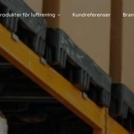
rodukter för luftrening
Kundreferenser
Bran