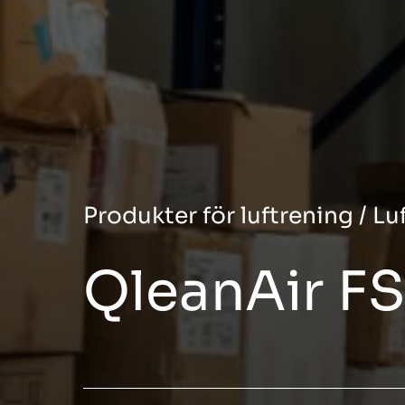
Produkter för luftrening
/
Lu
QleanAir F