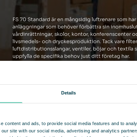
FS 70 Standard är en mångsidig luftrenare som har ut
anläggningar som behöver förbättra sin inomhusluftkv
vårdinrättningar, skolor, kontor, konferenscenter 
livsmedels- och dryckesproduktion. Tack vare filte
luftdistributionsslangar, ventiler, böjar och textil
uppfylla de specifika behov just ditt företag har.
Details
e content and ads, to provide social media features and to analy
 our site with our social media, advertising and analytics partn