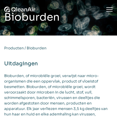
Ga naar de inhoud
Ope
Bioburden
Producten
/
Bioburden
Uitdagingen
Bioburden, of microbiële groei, verwijst naar micro-
organismen die een oppervlak, product of vloeistof
besmetten. Bioburden, of microbiële groei, wordt
veroorzaakt door microben in de lucht, stof, vuil,
schimmelsporen, bacteriën, virussen en deeltjes die
worden afgestoten door mensen, producten en
apparatuur. Elk jaar verliezen mensen 3,5 kg deeltjes van
hun haar en huid en elke ademhaling kan virussen,