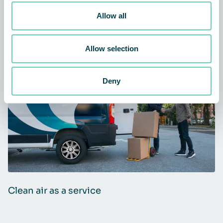
Gerelateerd nieuws en verhalen
Allow all
van klanten
Allow selection
ARTIKEL
GENERAL
Deny
Clean air as a service
C
b