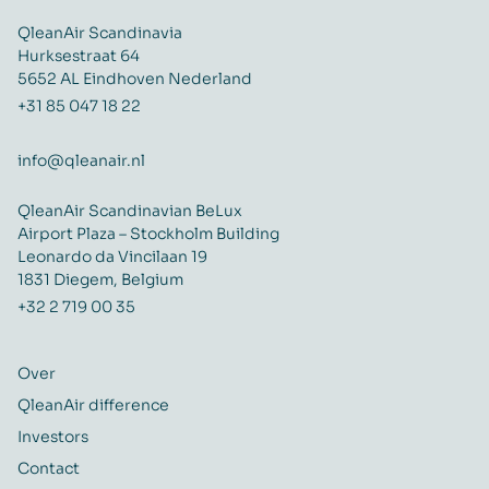
QleanAir Scandinavia
Hurksestraat 64
5652 AL Eindhoven Nederland
+31 85 047 18 22
info@qleanair.nl
QleanAir Scandinavian BeLux
Airport Plaza – Stockholm Building
Leonardo da Vincilaan 19
1831 Diegem, Belgium
+32 2 719 00 35
Over
QleanAir difference
Investors
Contact