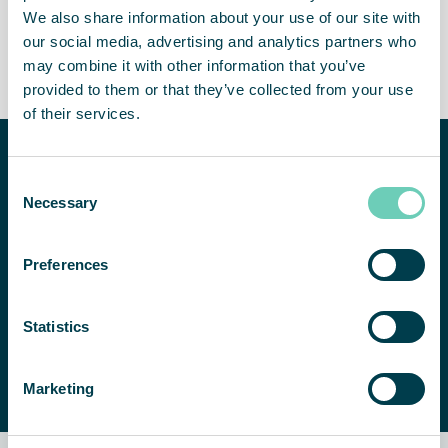
We also share information about your use of our site with
Een gecontroleerde
Gegarandeerde kwaliteit
our social media, advertising and analytics partners who
omgeving
en houdbaarheid van
may combine it with other information that you’ve
producten
provided to them or that they’ve collected from your use
of their services.
Hulp nodig
bij het
Consent
verbeteren
Necessary
Selection
van de
luchtkwaliteit
Preferences
binnenshuis?
NEEM CONTACT MET ONS OP
We helpen u
Statistics
graag bij het
vinden van een
geschikte
Marketing
oplossing.