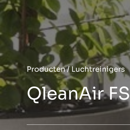
Producten
/
Luchtreinigers
QleanAir F