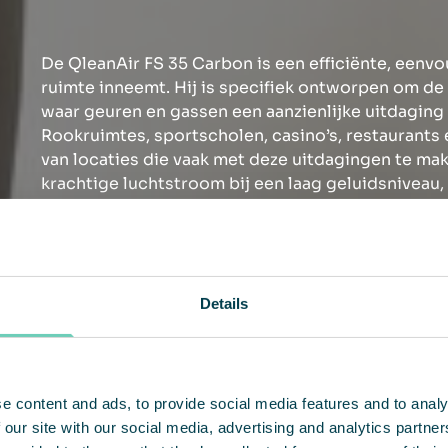
De QleanAir FS 35 Carbon is een efficiënte, eenvo
ruimte inneemt. Hij is specifiek ontworpen om de
waar geuren en gassen een aanzienlijke uitdaging
Rookruimtes, sportscholen, casino’s, restaurants 
van locaties die vaak met deze uitdagingen te ma
krachtige luchtstroom bij een laag geluidsniveau,
verbeterd zonder dat dit ten koste gaat van uw g
Heeft u vragen over de luchtkwaliteit binnenshui
Neem gerust contact met ons op!
Details
NEEM CONTACT MET ONS OP
e content and ads, to provide social media features and to analy
 our site with our social media, advertising and analytics partn