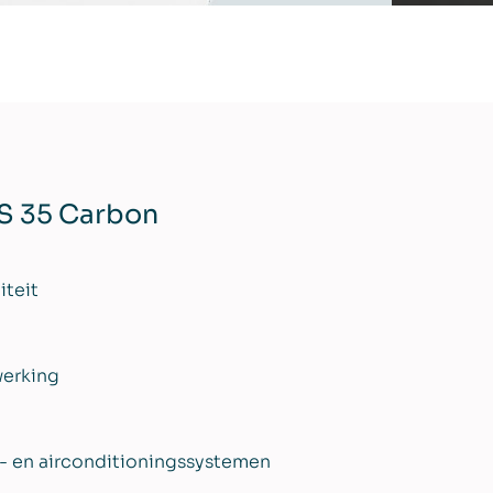
FS 35 Carbon
iteit
werking
g
e- en airconditioningssystemen