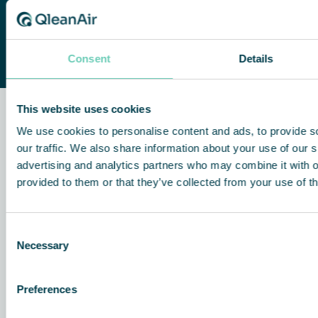
Contact us
Consent
Details
This website uses cookies
QleanAir FS 35 Standard
Q
We use cookies to personalise content and ads, to provide s
Efficace et silencieux avec un faible
Pu
our traffic. We also share information about your use of our s
encombrement
o
advertising and analytics partners who may combine it with o
provided to them or that they’ve collected from your use of th
Consent
Necessary
Selection
Preferences