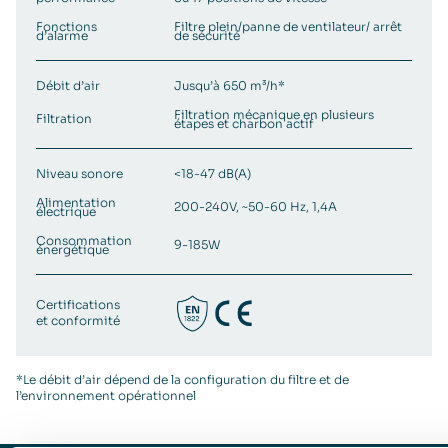
Fonctions
Filtre plein/panne de ventilateur/ arrêt
d’alarme
de sécurité
Débit d’air
Jusqu’à 650 m³/h*
Filtration mécanique en plusieurs
Filtration
étapes et charbon actif
Niveau sonore
<18-47 dB(A)
Alimentation
200-240V, ~50-60 Hz, 1,4A
électrique
Consommation
9-185W
énergétique
Certifications
et conformité
*Le débit d’air dépend de la configuration du filtre et de
l’environnement opérationnel