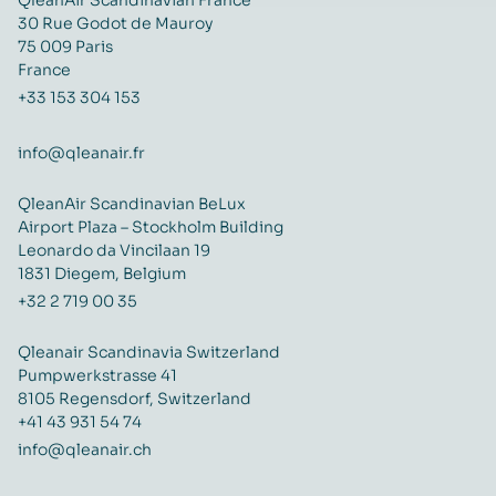
QleanAir Scandinavian France
30 Rue Godot de Mauroy
75 009 Paris
France
+33 153 304 153
info@qleanair.fr
QleanAir Scandinavian BeLux
Airport Plaza – Stockholm Building
Leonardo da Vincilaan 19
1831 Diegem, Belgium
+32 2 719 00 35
Qleanair Scandinavia Switzerland
Pumpwerkstrasse 41
8105 Regensdorf, Switzerland
+41 43 931 54 74
info@qleanair.ch