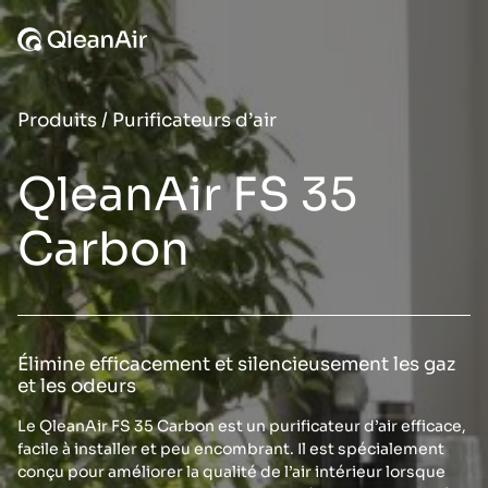
Aller au contenu
Produits
/
Purificateurs d’air
QleanAir FS 35
Carbon
Élimine efficacement et silencieusement les gaz
et les odeurs
Le QleanAir FS 35 Carbon est un purificateur d’air efficace,
facile à installer et peu encombrant. Il est spécialement
conçu pour améliorer la qualité de l’air intérieur lorsque