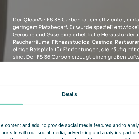
Der QleanAir FS 35 Carbon ist ein effizienter, einf
geringem Platzbedarf. Er wurde speziell entwickel
Gerüche und Gase eine erhebliche Herausforderung
Raucherräume, Fitnessstudios, Casinos, Restaura
einige Beispiele für Einrichtungen, die häufig mi
sind. Der FS 35 Carbon erzeugt einen großen Luf
Luftqualität effizient zu verbessern, ohne Ihre Ge
Haben Sie Fragen zur Raumluft?
Kontaktieren Sie uns gerne!
Details
KONTAKTIEREN SIE UNS
e content and ads, to provide social media features and to analy
 our site with our social media, advertising and analytics partn