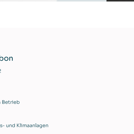
rbon
2
 Betrieb
gs- und Klimaanlagen