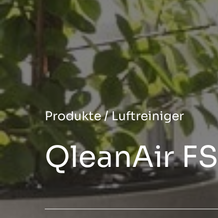
Produkte
/
Luftreiniger
QleanAir F