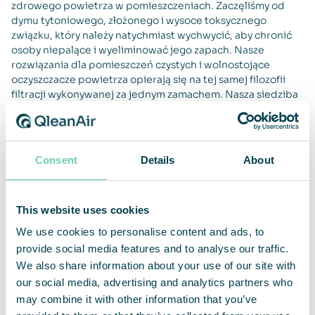
zdrowego powietrza w pomieszczeniach. Zaczęliśmy od
dymu tytoniowego, złożonego i wysoce toksycznego
związku, który należy natychmiast wychwycić, aby chronić
osoby niepalące i wyeliminować jego zapach. Nasze
rozwiązania dla pomieszczeń czystych i wolnostojące
oczyszczacze powietrza opierają się na tej samej filozofii
filtracji wykonywanej za jednym zamachem. Nasza siedziba
główna znajduje się w Sztokholmie, w Szwecji, a ponad 150
pracowników i partnerów pracuje w ponad 30 krajach na
czterech kontynentach. Produkcja i usługi oraz części
administracji i sprzedaży są realizowane za pośrednictwem
Consent
Details
About
partnerów.
This website uses cookies
We use cookies to personalise content and ads, to
provide social media features and to analyse our traffic.
We also share information about your use of our site with
our social media, advertising and analytics partners who
may combine it with other information that you’ve