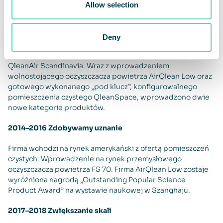
Wprowadzenie opatentowanego i unikalnego systemu
Allow selection
usuwania popiołu AHS.
2012–2013 Zwiększenie zakresu działalności
Deny
Firma zostaje przejęta przez Priveq i zmienia nazwę na
QleanAir Scandinavia. Wraz z wprowadzeniem
wolnostojącego oczyszczacza powietrza AirQlean Low oraz
gotowego wykonanego „pod klucz”, konfigurowalnego
pomieszczenia czystego QleanSpace, wprowadzono dwie
nowe kategorie produktów.
2014–2016 Zdobywamy uznanie
Firma wchodzi na rynek amerykański z ofertą pomieszczeń
czystych. Wprowadzenie na rynek przemysłowego
oczyszczacza powietrza FS 70. Firma AirQlean Low zostaje
wyróżniona nagrodą „Outstanding Popular Science
Product Award” na wystawie naukowej w Szanghaju.
2017–2018 Zwiększanie skali