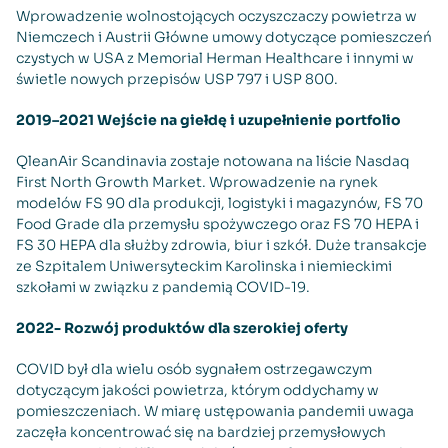
Wprowadzenie wolnostojących oczyszczaczy powietrza w
Niemczech i Austrii Główne umowy dotyczące pomieszczeń
czystych w USA z Memorial Herman Healthcare i innymi w
świetle nowych przepisów USP 797 i USP 800.
2019–2021 Wejście na giełdę i uzupełnienie portfolio
QleanAir Scandinavia zostaje notowana na liście Nasdaq
First North Growth Market. Wprowadzenie na rynek
modelów FS 90 dla produkcji, logistyki i magazynów, FS 70
Food Grade dla przemysłu spożywczego oraz FS 70 HEPA i
FS 30 HEPA dla służby zdrowia, biur i szkół. Duże transakcje
ze Szpitalem Uniwersyteckim Karolinska i niemieckimi
szkołami w związku z pandemią COVID-19.
2022- Rozwój produktów dla szerokiej oferty
COVID był dla wielu osób sygnałem ostrzegawczym
dotyczącym jakości powietrza, którym oddychamy w
pomieszczeniach. W miarę ustępowania pandemii uwaga
zaczęła koncentrować się na bardziej przemysłowych