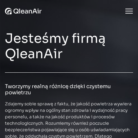
Przejdź do treści
Ope
Jesteśmy firmą
QleanAir
Tworzymy realną różnicę dzięki czystemu
powietrzu
Zdajemy sobie sprawę z faktu, że jakość powietrza wywiera
ogromny wpływ na ogólny stan zdrowia i wydajność pracy
personelu, a także na jakość produktów i procesów
technologicznych. Rozumiemy również poczucie
bezpieczeństwa pojawiające się u osób uświadamiających
sobie, że oddychają czystym powietrzem. Dlatego