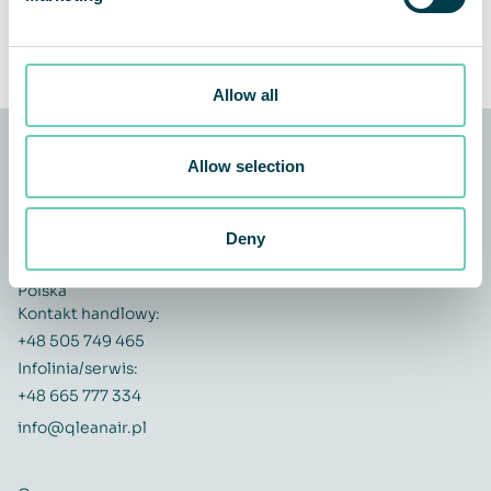
Allow all
Allow selection
QleanAir Scandinavia
Deny
ul. Okrężna 17/1
58-100 Świdnica
Polska
Kontakt handlowy:
+48 505 749 465
Infolinia/serwis:
+48 665 777 334
info@qleanair.pl