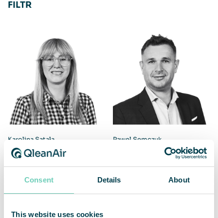
FILTR
Karolina Satała
Pawel Semczuk
Market Partner Poland
Market Partner Poland
+48 50 57 49 465
+48 60 15 05 174
Consent
Details
About
karolina.satala@qleanair.com
pawel.semczuk@qleanair.com
This website uses cookies