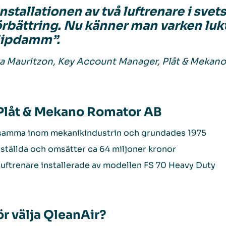
Installationen av två luftrenare i svets
örbättring. Nu känner man varken lukte
lipdamm”.
a Mauritzon, Key Account Manager, Plåt & Mekan
låt & Mekano Romator AB
samma inom mekanikindustrin och grundades 1975
ställda och omsätter ca 64 miljoner kronor
luftrenare installerade av modellen FS 70 Heavy Duty
ör välja QleanAir?