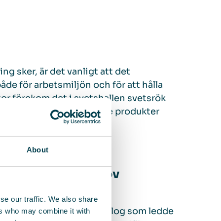
g sker, är det vanligt att det
de för arbetsmiljön och för att hålla
r förekom det i svetshallen svetsrök
där pallar och emballerade produkter
trä fanns närvarande.
About
 för specifika behov
se our traffic. We also share
erade därför en intern dialog som ledde
ers who may combine it with