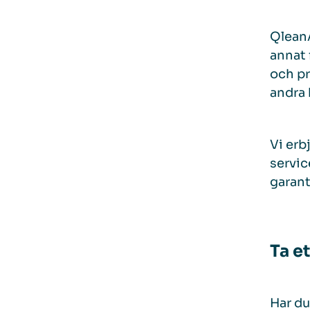
QleanA
annat 
och pr
andra 
Vi erb
servic
garant
Ta e
Har du