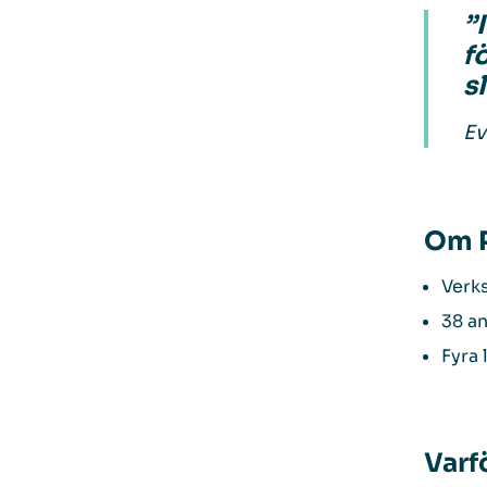
”
f
s
Ev
Om P
Verk
38 an
Fyra 
Varf