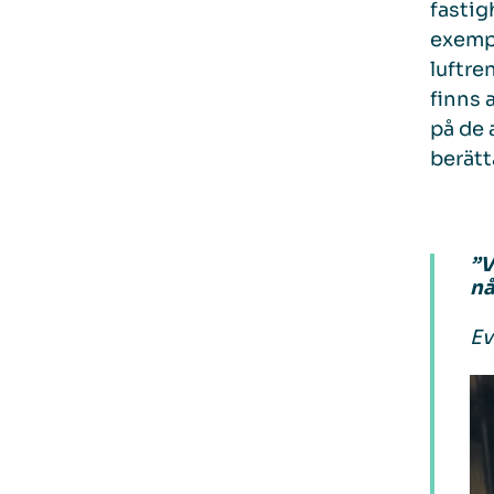
fastig
exempe
luftre
finns 
på de 
berätt
”V
nå
Ev
Vi