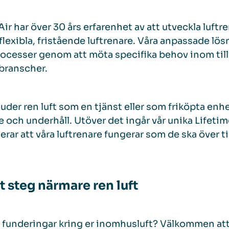
ir har över 30 års erfarenhet av att utveckla luft
flexibla, fristående luftrenare. Våra anpassade lö
ocesser genom att möta specifika behov inom til
branscher.
juder ren luft som en tjänst eller som friköpta enh
e och underhåll. Utöver det ingår vår unika Life
erar att våra luftrenare fungerar som de ska över ti
tt steg närmare ren luft
 funderingar kring er inomhusluft? Välkommen att