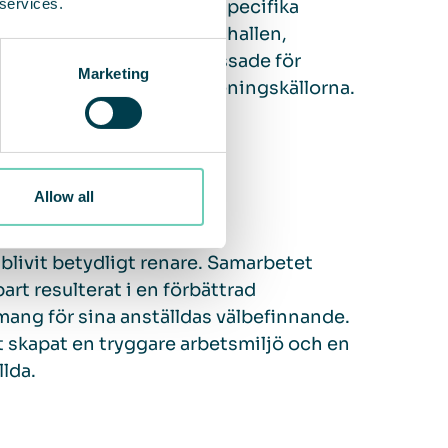
 services.
husluften identifierade specifika
a hög, exempelvis i svetshallen,
tioner av luftrenare anpassade för
Marketing
itet vid de största föroreningskällorna.
Allow all
 blivit betydligt renare. Samarbetet
rt resulterat i en förbättrad
mang för sina anställdas välbefinnande.
t skapat en tryggare arbetsmiljö och en
llda.