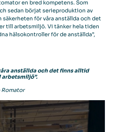
o Romator en bred kompetens. Som
och sedan börjat serieproduktion av
ch säkerheten för våra anställda och det
r till arbetsmiljö. Vi tänker hela tiden
a hälsokontroller för de anställda”,
ra anställda och det finns alltid
l arbetsmiljö”.
o Romator