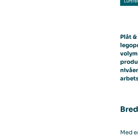
Luftre
Plåt 
legopr
volym
produk
nivåe
arbets
Bred
Med en