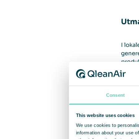
Utma
I loka
genere
produk
och sl
förvar
Consent
Lösn
This website uses cookies
We use cookies to personalis
Företa
information about your use of