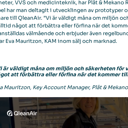
heter, VVS och medicinteknik, har Plåt & Mekan
l har man deltagit i utvecklingen av prototyper 
nare till QleanAir. ”Vi är väldigt måna om miljön o
alltid något att förbättra eller förfina när det komme
anställdas välmående och erbjuder även regelbundn
ar Eva Mauritzon, KAM inom sälj och marknad.
i är väldigt måna om miljön och säkerheten för vå
got att förbättra eller förfina när det kommer til
a Mauritzon, Key Account Manager, Plåt & Mekan
deospelare