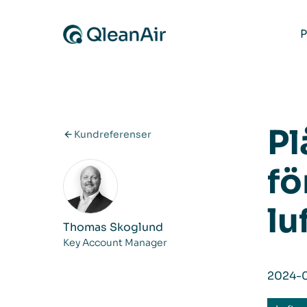
Hoppa till innehåll
P
Pl
Kundreferenser
fö
lu
Thomas Skoglund
Key Account Manager
2024-