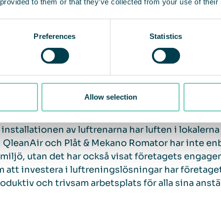
 provided to them or that they’ve collected from your use of their
ontakten med QleanAir. En noggrann analys av inom
n i lokalerna där partikelkoncentrationen var extr
allen och på lagret. Därefter genomfördes installa
Preferences
Statistics
mhetens behov för att säkerställa maximal effektiv
ltat: Renare och friskare luft
Allow selection
installationen av luftrenarna har luften i lokalerna
 QleanAir och Plåt & Mekano Romator har inte enba
miljö, utan det har också visat företagets engage
att investera i luftreningslösningar har företage
oduktiv och trivsam arbetsplats för alla sina anstä