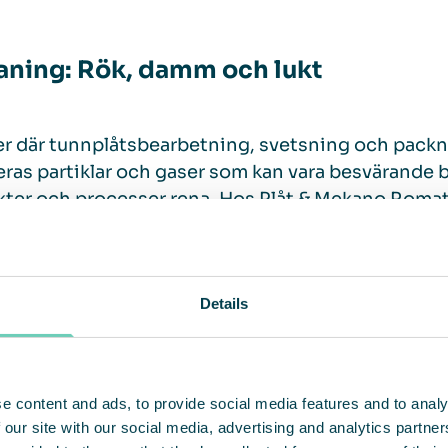
ning: Rök, damm och lukt
ler där tunnplåtsbearbetning, svetsning och packnin
ras partiklar och gaser som kan vara besvärande bå
ter och processer rena. Hos Plåt & Mekano Romato
ipdamm samt förbränning i laserhallen. På lagret, 
ades upplevdes luften som dammig och en lukt av 
Details
ing: Fristående luftrenare anpassade
e content and ads, to provide social media features and to analy
get är måna om de anställdas välmående och initi
 our site with our social media, advertising and analytics partn