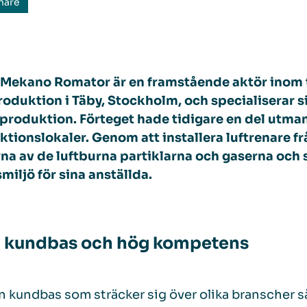
nare
& Mekano Romator är en framstående aktör inom
oduktion i Täby, Stockholm, och specialiserar si
produktion. Förteget hade tidigare en del utman
tionslokaler. Genom att installera luftrenare f
rna av de luftburna partiklarna och gaserna oc
miljö för sina anställda.
 kundbas och hög kompetens
 kundbas som sträcker sig över olika branscher s