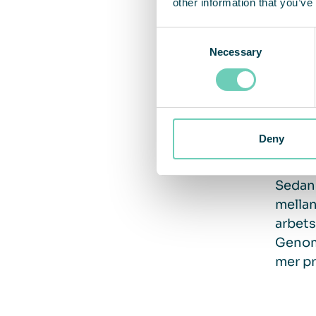
other information that you’ve
till k
område
Consent
lagerh
Necessary
Selection
verksa
Resu
Deny
Sedan 
mellan
arbets
Genom 
mer pr