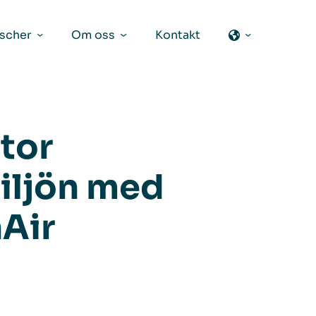
scher
Om oss
Kontakt
tor
iljön med
nAir