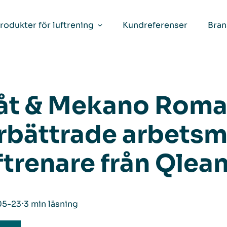
rodukter för luftrening
Kundreferenser
Bran
åt & Mekano Roma
rbättrade arbetsm
ftrenare från Qlea
05-23
⋅
3 min läsning