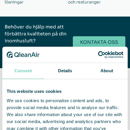
lösningar
och resturanger
Behöver du hjälp med att
förbättra kvaliteten på din
inomhusluft?
KONTAKTA OSS
Vi hjälper dig gärna att hitta en
lämplig lösning.
Consent
Details
About
Varför välja QleanAir
This website uses cookies
Vi levererar våra lösningar problemfritt som en tjänst – från
We use cookies to personalise content and ads, to
första mätning till löpande service.
provide social media features and to analyse our traffic.
Vi tar hand om installation, uppgraderingar och filterbyten,
We also share information about your use of our site with
så att du alltid uppfyller gällande regler och får en
framtidssäker lösning.
Vi levererar friheten med ren luft –
our social media, advertising and analytics partners who
så att du kan fokusera på det som verkligen betyder något.
may combine it with other information that you’ve