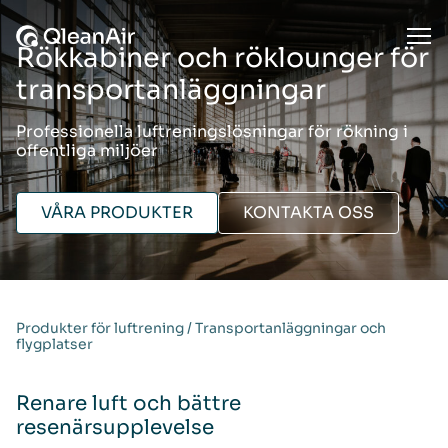
Hoppa till innehåll
Ope
Rökkabiner och röklounger för
transportanläggningar
Professionella luftreningslösningar för rökning i
offentliga miljöer
VÅRA PRODUKTER
KONTAKTA OSS
Produkter för luftrening
/
Transportanläggningar och
flygplatser
Renare luft och bättre
resenärsupplevelse