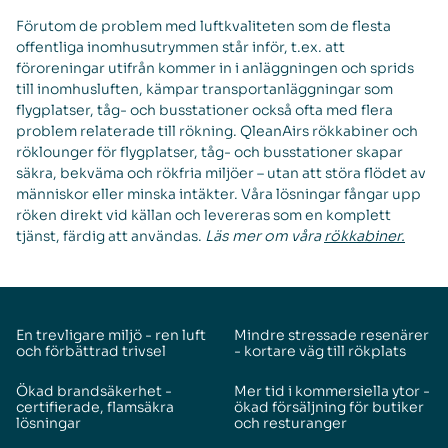
Förutom de problem med luftkvaliteten som de flesta
offentliga inomhusutrymmen står inför, t.ex. att
föroreningar utifrån kommer in i anläggningen och sprids
till inomhusluften, kämpar transportanläggningar som
flygplatser, tåg- och busstationer också ofta med flera
problem relaterade till rökning. QleanAirs rökkabiner och
röklounger för flygplatser, tåg- och busstationer skapar
säkra, bekväma och rökfria miljöer – utan att störa flödet av
människor eller minska intäkter. Våra lösningar fångar upp
röken direkt vid källan och levereras som en komplett
tjänst, färdig att användas.
Läs mer om våra
rökkabiner.
En trevligare miljö - ren luft
Mindre stressade resenärer
och förbättrad trivsel
- kortare väg till rökplats
Ökad brandsäkerhet -
Mer tid i kommersiella ytor -
certifierade, flamsäkra
ökad försäljning för butiker
lösningar
och resturanger