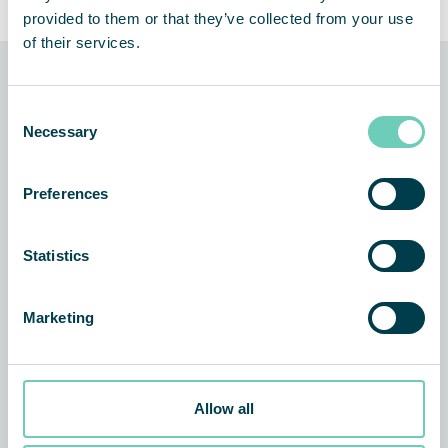
provided to them or that they’ve collected from your use
of their services.
Relaterade nyheter och
Consent
kundberättelser
Necessary
Selection
ARTIKEL
ALLMÄN
Preferences
Statistics
Marketing
Allow all
Ren luft – en kombination av tjänst och vara