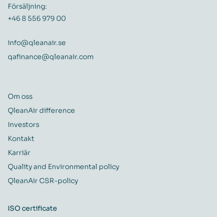
Försäljning:
+46 8 556 979 00
info@qleanair.se
qafinance@qleanair.com
Om oss
QleanAir difference
Investors
Kontakt
Karriär
Quality and Environmental policy
QleanAir CSR-policy
ISO certificate