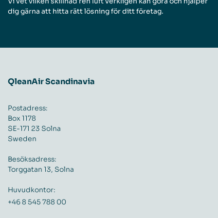
Vi vet vilken skillnad ren luft verkligen kan göra och hjälper
dig gärna att hitta rätt lösning för ditt företag.
QleanAir Scandinavia
Postadress:
Box 1178
SE-171 23 Solna
Sweden
Besöksadress:
Torggatan 13, Solna
Huvudkontor:
+46 8 545 788 00