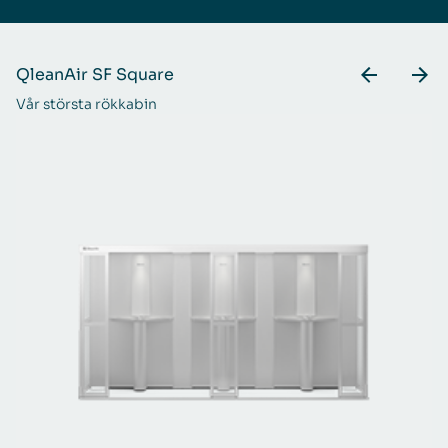
QleanAir SF Square
Q
Vår största rökkabin
Fö