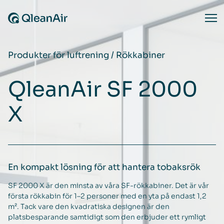
Hoppa till innehåll
Ope
Produkter för luftrening
/
Rökkabiner
QleanAir SF 2000
X
En kompakt lösning för att hantera tobaksrök
SF 2000 X är den minsta av våra SF-rökkabiner. Det är vår
första rökkabin för 1–2 personer med en yta på endast 1,2
m². Tack vare den kvadratiska designen är den
platsbesparande samtidigt som den erbjuder ett rymligt