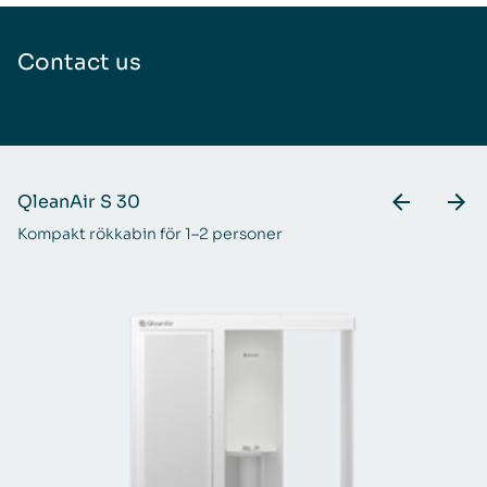
Contact us
QleanAir S 30
Q
Kompakt rökkabin för 1–2 personer
Me