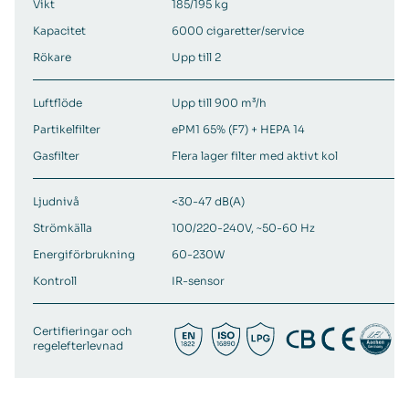
Vikt
185/195 kg
Kapacitet
6000 cigaretter/service
Rökare
Upp till 2
Luftflöde
Upp till 900 m³/h
Partikelfilter
ePM1 65% (F7) + HEPA 14
Gasfilter
Flera lager filter med aktivt kol
Ljudnivå
<30-47 dB(A)
Strömkälla
100/220-240V, ~50-60 Hz
Energiförbrukning
60-230W
Kontroll
IR-sensor
Certifieringar och
regelefterlevnad