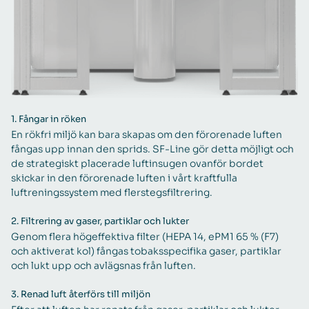
1.
Fångar in röken
En rökfri miljö kan bara skapas om den förorenade luften
fångas upp innan den sprids. SF-Line gör detta möjligt och
de strategiskt placerade luftinsugen ovanför bordet
skickar in den förorenade luften i vårt kraftfulla
luftreningssystem med flerstegsfiltrering.
2.
Filtrering av gaser, partiklar och lukter
Genom flera högeffektiva filter (HEPA 14, ePM1 65 % (F7)
och aktiverat kol) fångas tobaksspecifika gaser, partiklar
och lukt upp och avlägsnas från luften.
3.
Renad luft återförs till miljön