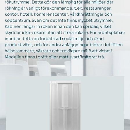
rökutrymme. Detta gör den lämplig för alla miljöer där
rökning är vanligt förekommande, t.ex. restauranger,
kontor, hotell, konferenscenter, vårdinrättningar och
köpcentrum, även om det inte finns mycket utrymme.
Kabinen fångar in röken innan den kan spridas, vilket
skyddar icke-rökare utan att störa rökare. För arbetsplatser
innebär detta en förbättrad social miljö och ökad
produktivitet, och för andra anläggningar bidrar det till en
hälsosammare, säkrare och trevligare miljö att vistas i.
Modellen finns i grått eller matt svart/imiterat trä.