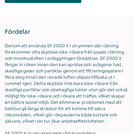
Fördelar
Genom att använda SF 2000 X i utrymmen där rökning
förekommer ofta skyddas icke-rökare från passiv rökning
och inomhusluften i anläggningen förbättras. SF 2000 X
fångar in röken innan den kan spridas och avlägsnar lukt,
skadliga gaser och partiklar genom ett filtreringssystem i
flera steg innan den renade luften släpps tillbaka ut i
rummet igen. Detta skyddar inte bara icke-rökare från
skadliga partiklar och obehagliga lukter utan gör det också
möjligt för icke-rökare och rökare att träffas, vilket skapar
en bättre social miljö. Det eliminerar problemet med att
behöva gå långa sträckor för att komma till säkra
rökområden, vilket gör rökpauserna både kortare och
säkrare, vilket i sin tur ökar arbetseffektiviteten.
SF 2000 X är utrustad med vårt brandsäkra