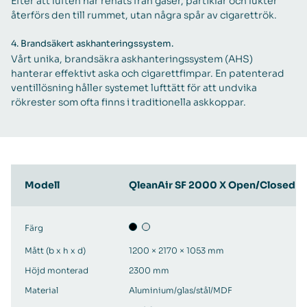
Efter att luften har renats från gaser, partiklar och lukter
återförs den till rummet, utan några spår av cigarettrök.
4.
Brandsäkert askhanteringssystem.
Vårt unika, brandsäkra askhanteringssystem (AHS)
hanterar effektivt aska och cigarettfimpar. En patenterad
ventillösning håller systemet lufttätt för att undvika
rökrester som ofta finns i traditionella askkoppar.
Modell
QleanAir SF 2000 X Open/Closed
Färg
Mått (b x h x d)
1200 × 2170 × 1053 mm
Höjd monterad
2300 mm
Material
Aluminium/glas/stål/MDF