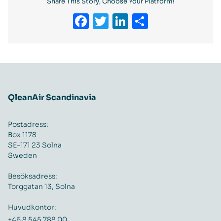
Share This Story, Choose Your Platform!
Facebook
Twitter
LinkedIn
Dela
QleanAir Scandinavia
Postadress:
Box 1178
SE-171 23 Solna
Sweden
Besöksadress:
Torggatan 13, Solna
Huvudkontor:
+46 8 545 788 00