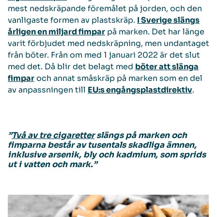
mest nedskräpande föremålet på jorden, och den
vanligaste formen av plastskräp.
I Sverige slängs
årligen en miljard fimpar
på marken. Det har länge
varit förbjudet med nedskräpning, men undantaget
från böter. Från om med 1 januari 2022 är det slut
med det. Då blir det belagt med
böter att slänga
fimpar
och annat småskräp på marken som en del
av anpassningen till
EU:s engångsplastdirektiv
.
”
Två av tre cigaretter
slängs på marken och
fimparna består av tusentals skadliga ämnen,
inklusive arsenik, bly och kadmium, som sprids
ut i vatten och mark.”