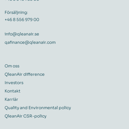
Försäljning:
+46 8 556 979 00
info@qleanair.se
qafinance@qleanair.com
Om oss
QleanAir difference
Investors
Kontakt
Karriär
Quality and Environmental policy
QleanAir CSR-policy