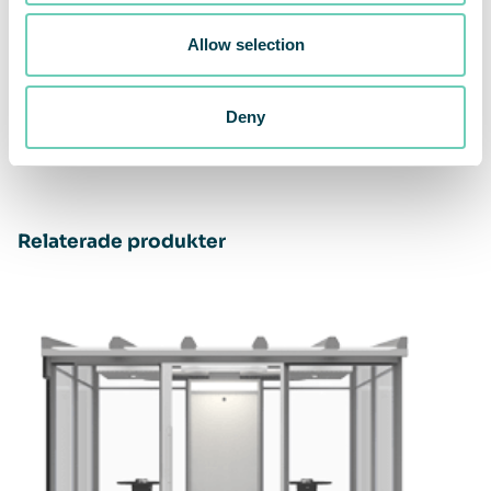
Tobaksfakta: Böter för att slänga småskräp som
fimpar och prillor
Allow selection
EU Clean Europe Networks: Facts and costs
EU Single Use Plastic Directive
Deny
Håll Sverige Rent: Nedbrytningstider
Relaterade produkter