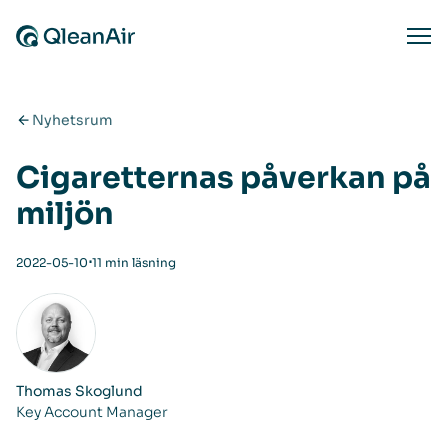
Hoppa till innehåll
Ope
Nyhetsrum
Cigaretternas påverkan på
miljön
⋅
2022-05-10
11 min läsning
Thomas Skoglund
Key Account Manager