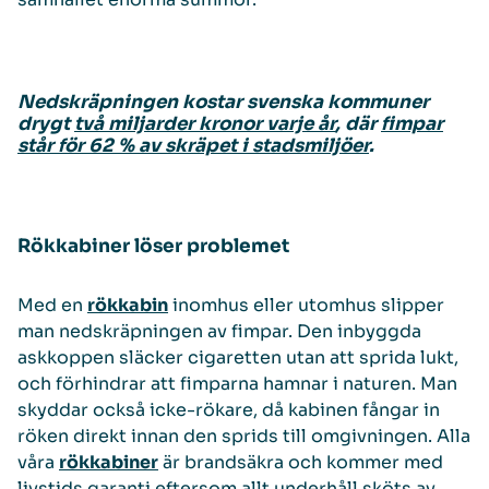
Nedskräpningen kostar svenska kommuner
drygt
två miljarder kronor varje år
, där
fimpar
står för 62 % av skräpet i stadsmiljöer
.
Rökkabiner löser problemet
Med en
rökkabin
inomhus eller utomhus slipper
man nedskräpningen av fimpar. Den inbyggda
askkoppen släcker cigaretten utan att sprida lukt,
och förhindrar att fimparna hamnar i naturen. Man
skyddar också icke-rökare, då kabinen fångar in
röken direkt innan den sprids till omgivningen. Alla
våra
rökkabiner
är brandsäkra och kommer med
livstids garanti eftersom allt underhåll sköts av