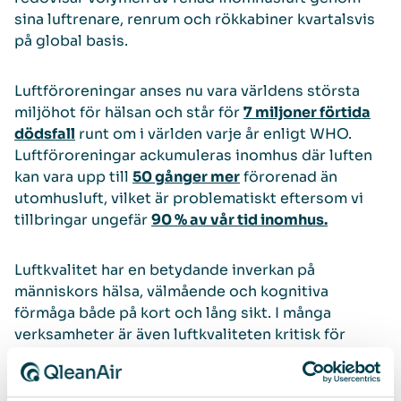
sina luftrenare, renrum och rökkabiner kvartalsvis
på global basis.
Luftföroreningar anses nu vara världens största
miljöhot för hälsan och står för
7 miljoner förtida
dödsfall
runt om i världen varje år enligt WHO.
Luftföroreningar ackumuleras inomhus där luften
kan vara upp till
50 gånger mer
förorenad än
utomhusluft, vilket är problematiskt eftersom vi
tillbringar ungefär
90 % av vår tid inomhus.
Luftkvalitet har en betydande inverkan på
människors hälsa, välmående och kognitiva
förmåga både på kort och lång sikt. I många
verksamheter är även luftkvaliteten kritisk för
produkternas hållbarhet och kvalitet samt
processernas effektivitet. QleanAir tillhandahåller
luftreningslösningar för de flesta typer av