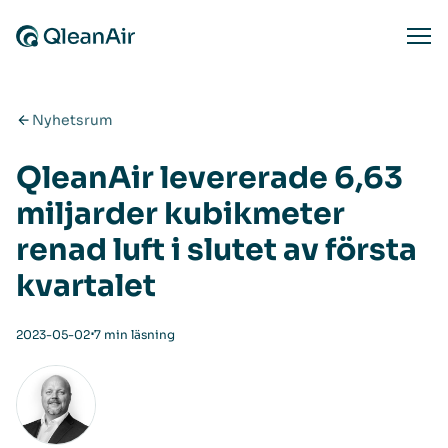
Hoppa till innehåll
Ope
Nyhetsrum
QleanAir levererade 6,63
miljarder kubikmeter
renad luft i slutet av första
kvartalet
⋅
2023-05-02
7 min läsning