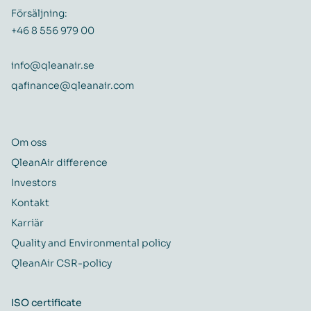
Försäljning:
+46 8 556 979 00
info@qleanair.se
qafinance@qleanair.com
Om oss
QleanAir difference
Investors
Kontakt
Karriär
Quality and Environmental policy
QleanAir CSR-policy
ISO certificate