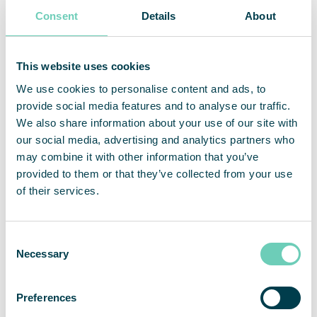
professionella och offentliga utrymmen.
Consent
Details
About
Läs mer
This website uses cookies
WHO om luftföroreningar
We use cookies to personalise content and ads, to
Europeiska Kommisionens rapport Environment
provide social media features and to analyse our traffic.
and Quality of Life
We also share information about your use of our site with
our social media, advertising and analytics partners who
Hur påverkar luftföroreningar din hälsa?
may combine it with other information that you’ve
provided to them or that they’ve collected from your use
of their services.
Consent
Necessary
Selection
Preferences