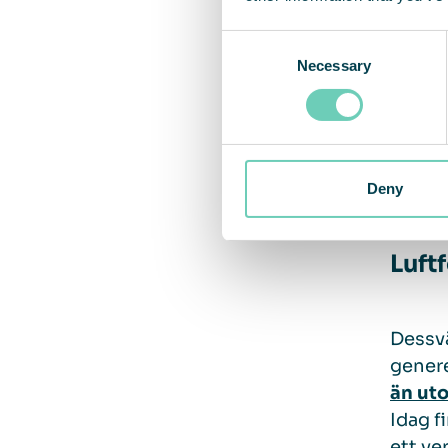
Consent
Luftfö
Necessary
Selection
omkrin
kärlsj
rappor
koncen
Deny
Luft
Dessv
genere
än ut
Idag f
ett ve