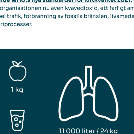
lde WHO:s nya standarder för luftkvalitet 2021.
organisationen nu även kvävedioxid, ett farligt äm
l trafik, förbränning av fossila bränslen, livsme
riprocesser.