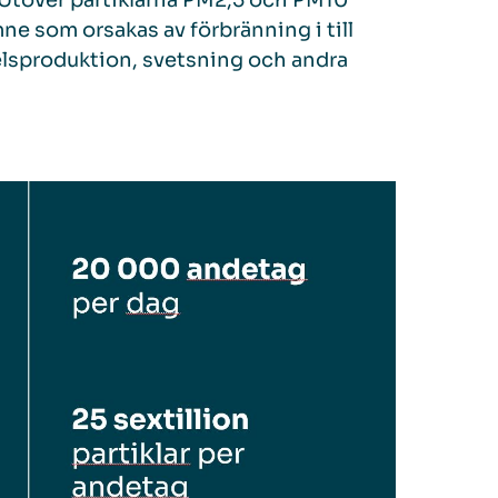
Utöver partiklarna PM2,5 och PM10
ne som orsakas av förbränning i till
delsproduktion, svetsning och andra