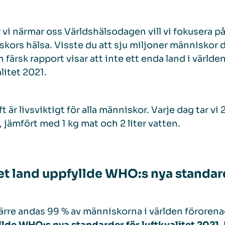
 vi närmar oss Världshälsodagen vill vi fokusera p
kors hälsa. Visste du att sju miljoner människor dö
 färsk rapport visar att inte ett enda land i värld
alitet 2021.
ft är livsviktigt för alla människor. Varje dag tar v
t, jämfört med 1 kg mat och 2 liter vatten.
et land uppfyllde WHO:s nya standarde
rre andas 99 % av människorna i världen förorenad