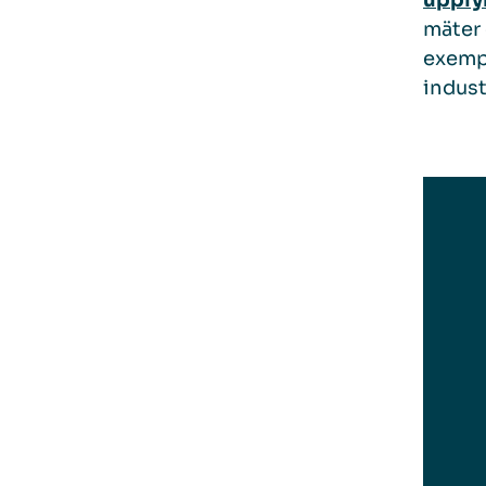
uppfyl
mäter 
exempe
indust