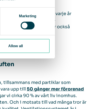
rs hälsa. Enligt WHO dör varje år
Marketing
ad luft.
Främst från hjärt-
ungcancer och KOL. Det har också
födsel, astma, fetma och
Allow all
uften
, tillsammans med partiklar som
ara upp till
50 gånger mer förorenad
gar vi cirka 90 % av vårt liv inomhus.
ten. Och i motsats till vad många tror är
kvalitet. Ventilationssystemet är i