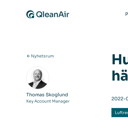
Hoppa till innehåll
P
Hu
Nyhetsrum
hä
Thomas Skoglund
2022-
Key Account Manager
Luftre