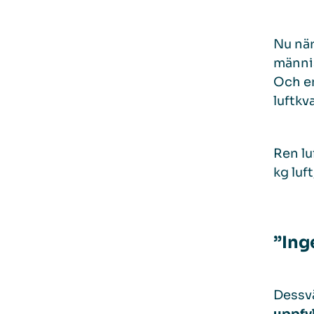
Nu när
männis
Och en
luftkv
Ren lu
kg luf
”Ing
Dessvä