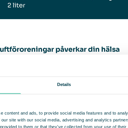
luftföroreningar påverkar din hälsa
kor andas in cirka
11 000 liter luft varje dag
, och
om vår andningshastighet ökar. Förbränningspartik
Details
samt gaser når hela vägen till lungorna, där de sp
r och vår hälsa.
e content and ads, to provide social media features and to analy
 our site with our social media, advertising and analytics partn
miljoner förtida dödsfall per år
 provided to them or that they’ve collected from your use of their