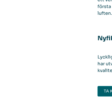
första
luften
Nyfi
Lyckli
har ut
kvalit
TA 