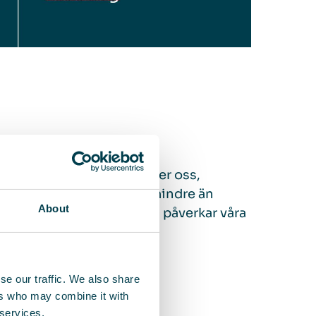
 ännu mer när vi anstränger oss,
lar och andra partiklar mindre än
About
rids till blodomloppet och påverkar våra
se our traffic. We also share
ers who may combine it with
 services.