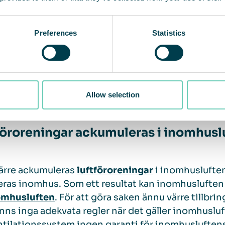
roreningar är det största miljöhotet mot människo
Preferences
Statistics
g sju miljoner i förtid av exponering för föroren
ukdomar, följt av lungrelaterade sjukdomar som l
terats kopplingar till diabetes, demens, för tidig 
trationssvårigheter.
Allow selection
föroreningar ackumuleras i inomhusl
ärre ackumuleras
luftföroreningar
i inomhusluften
ras inomhus. Som ett resultat kan inomhusluften v
omhusluften
. För att göra saken ännu värre tillbrin
inns inga adekvata regler när det gäller inomhusluf
ntilationssystem ingen garanti för inomhusluftens 