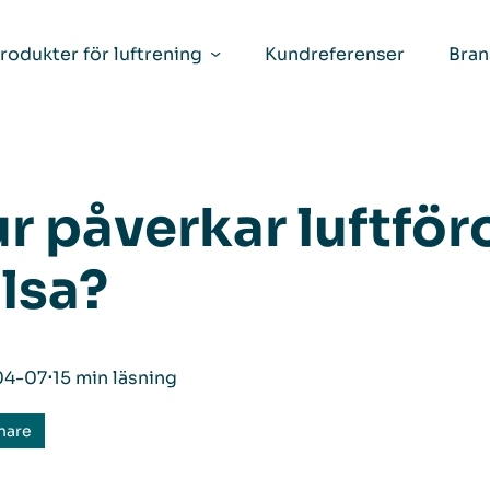
rodukter för luftrening
Kundreferenser
Bran
r påverkar luftför
lsa?
04-07
⋅
15 min läsning
nare