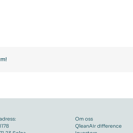
rm!
adress:
Om oss
1178
QleanAir difference