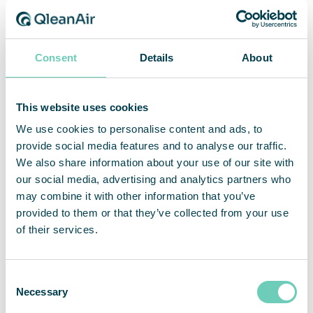
für die meisten Arten von Arbeits- und
öffentlichen Räumen.
Consent
Details
About
Read more
WHO über Luftverschmutzung
This website uses cookies
Europäische Kommision über Umwelt und
We use cookies to personalise content and ads, to
Lebensmittelqualität
provide social media features and to analyse our traffic.
Auswirkungen der Luftqualität auf unsere
We also share information about your use of our site with
Gesundheit
our social media, advertising and analytics partners who
may combine it with other information that you’ve
provided to them or that they’ve collected from your use
of their services.
Consent
Necessary
Selection