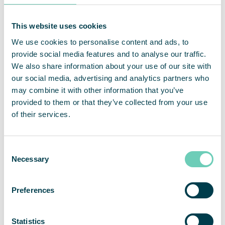
Läs mer
This website uses cookies
We use cookies to personalise content and ads, to
WHO om luftföroreningar
provide social media features and to analyse our traffic.
Europeiska Kommisionens rapport Environment and
We also share information about your use of our site with
Quality of Life
our social media, advertising and analytics partners who
Hur påverkar luftföroreningar din hälsa?
may combine it with other information that you’ve
provided to them or that they’ve collected from your use
of their services.
Consent
Necessary
Selection
Preferences
Statistics