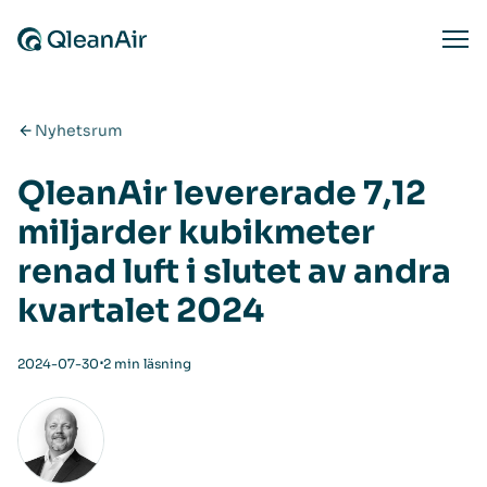
Hoppa till innehåll
Ope
Nyhetsrum
QleanAir levererade 7,12
miljarder kubikmeter
renad luft i slutet av andra
kvartalet 2024
⋅
2024-07-30
2 min läsning