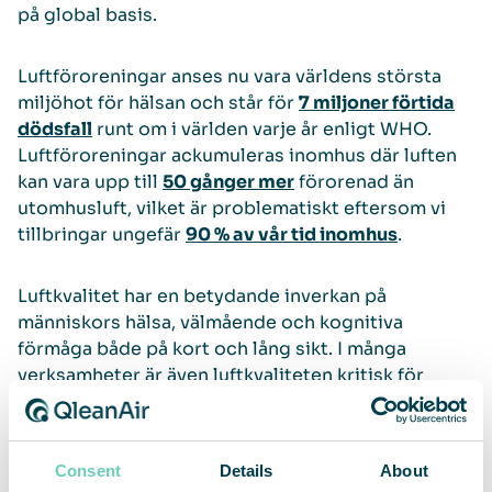
på global basis.
Luftföroreningar anses nu vara världens största
miljöhot för hälsan och står för
7 miljoner förtida
dödsfall
runt om i världen varje år enligt WHO.
Luftföroreningar ackumuleras inomhus där luften
kan vara upp till
50 gånger mer
förorenad än
utomhusluft, vilket är problematiskt eftersom vi
tillbringar ungefär
90 % av vår tid inomhus
.
Luftkvalitet har en betydande inverkan på
människors hälsa, välmående och kognitiva
förmåga både på kort och lång sikt. I många
verksamheter är även luftkvaliteten kritisk för
produkternas hållbarhet och kvalitet samt
processernas effektivitet. QleanAir tillhandahåller
luftreningslösningar för de flesta typer av
Consent
Details
About
professionella och offentliga utrymmen.