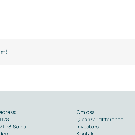
rm!
adress:
Om oss
1178
QleanAir difference
71 23 Solna
Investors
den
Kontakt