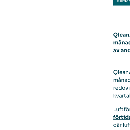
Allmä
Qlean
månad
av
an
QleanA
månad.
redovi
kvarta
Luftfö
förtid
där lu