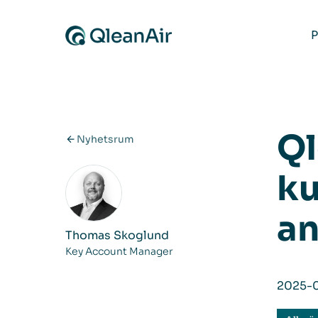
Hoppa till innehåll
P
Ql
Nyhetsrum
ku
an
Thomas Skoglund
Key Account Manager
2025-