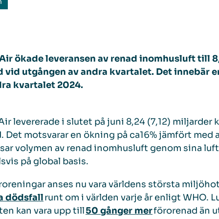
n
Air
ökade leveransen av renad inomhusluft till
8
 vid utgången av
andra
kvartalet. Det innebär 
dra
kvartalet
202
4
.
ir levererade i slutet på
juni 8,24 (
7,12
)
miljarder 
 Det motsvarar en ökning på ca
16%
jämfört med
sar volymen av renad inomhusluft genom sina luf
lsvis på global basis.
roreningar anses nu vara världens största miljöhot
a dödsfall
runt om i världen varje år enligt WHO.
ften kan vara upp till
50 gånger mer
förorenad än u