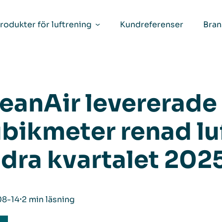
rodukter för luftrening
Kundreferenser
Bran
eanAir levererade 
bikmeter renad luft
dra kvartalet 202
08-14
⋅
2 min läsning