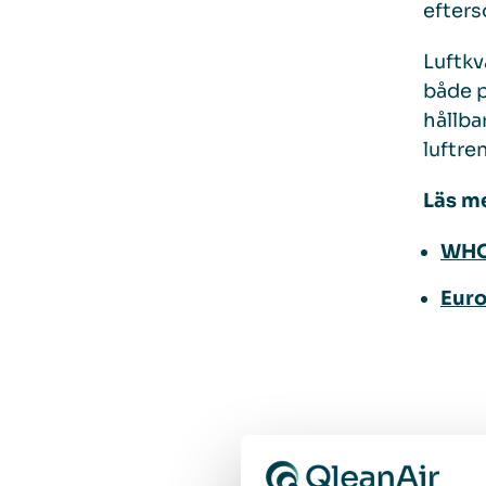
efters
Luftkv
både p
hållba
luftre
Läs m
WHO 
Euro