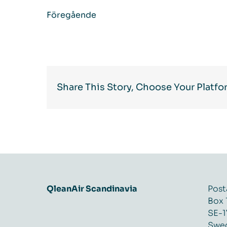
Föregående
Share This Story, Choose Your Platfo
QleanAir Scandinavia
Post
Box 
SE-1
Swe