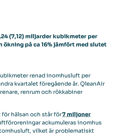
,
24
(
7,
12
)
miljarder kubikmeter per
en ökning på
ca
1
6
%
jämfört med
slutet
kubikmeter renad inomhusluft per
andra
kvartalet föregående år. QleanAir
trenare, renrum och rökkabiner
 för hälsan och står för
7 miljoner
 Luftföroreningar ackumuleras inomhus
tomhusluft, vilket är problematiskt