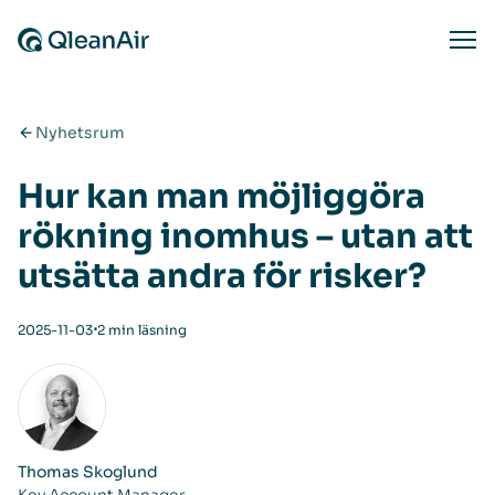
Hoppa till innehåll
Ope
Nyhetsrum
Hur kan man möjliggöra
rökning inomhus – utan att
utsätta andra för risker?
⋅
2025-11-03
2 min läsning
Thomas Skoglund