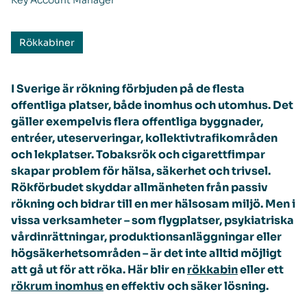
Key Account Manager
Rökkabiner
I Sverige är rökning förbjuden på de flesta
offentliga platser, både inomhus och utomhus. Det
gäller exempelvis flera offentliga byggnader,
entréer, uteserveringar, kollektivtrafikområden
och lekplatser. Tobaksrök och cigarettfimpar
skapar problem för hälsa, säkerhet och trivsel.
Rökförbudet skyddar allmänheten från passiv
rökning och bidrar till en mer hälsosam miljö. Men i
vissa verksamheter – som flygplatser, psykiatriska
vårdinrättningar, produktionsanläggningar eller
högsäkerhetsområden – är det inte alltid möjligt
att gå ut för att röka. Här blir en
rökkabin
eller ett
rökrum inomhus
en effektiv och säker lösning.