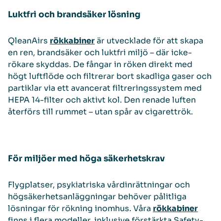
Luktfri och brandsäker lösning
QleanAirs
rökkabiner
är utvecklade för att skapa
en ren, brandsäker och luktfri miljö – där icke-
rökare skyddas. De fångar in röken direkt med
högt luftflöde och filtrerar bort skadliga gaser och
partiklar via ett avancerat filtreringssystem med
HEPA 14-filter och aktivt kol. Den renade luften
återförs till rummet – utan spår av cigarettrök.
För miljöer med höga säkerhetskrav
Flygplatser, psykiatriska vårdinrättningar och
högsäkerhetsanläggningar behöver pålitliga
lösningar för rökning inomhus. Våra
rökkabiner
finns i flera modeller, inklusive förstärkta Safety-