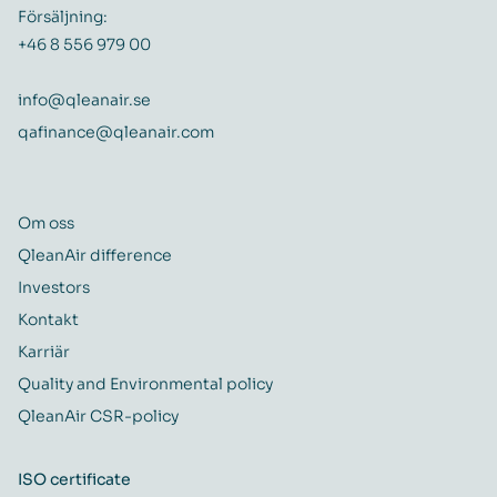
Försäljning:
+46 8 556 979 00
info@qleanair.se
qafinance@qleanair.com
Om oss
QleanAir difference
Investors
Kontakt
Karriär
Quality and Environmental policy
QleanAir CSR-policy
ISO certificate