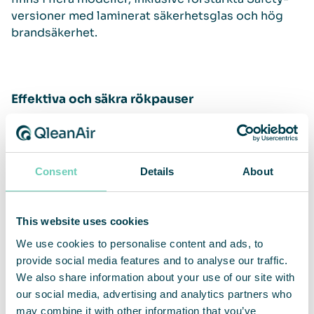
versioner med laminerat säkerhetsglas och hög
brandsäkerhet.
Effektiva och säkra rökpauser
När rökzonen är nära till hands blir pauserna
kortare, vilket ökar effektiviteten och skapar en
tryggare arbetsmiljö för både rökare och icke-
Consent
Details
About
rökare – oavsett om det gäller en vårdinrättning,
ett lager, en flygplats eller en
produktionsanläggning.
This website uses cookies
We use cookies to personalise content and ads, to
Detta bidrar till:
provide social media features and to analyse our traffic.
– Mindre störningar i arbetsflödet
We also share information about your use of our site with
– Ökad produktivitet
our social media, advertising and analytics partners who
– Bättre trivsel för alla
may combine it with other information that you’ve