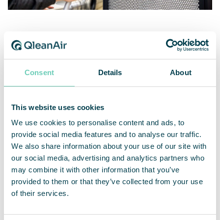
Tredjepartsverifierad filtreringseffektivitet på
99,995 % eller mer
Consent
Details
About
För att utvärdera effektiviteten hos våra nya HEPA-
maskiner verifierade ett tredjeparts
This website uses cookies
certifieringsföretag prestandan enligt
We use cookies to personalise content and ads, to
teststandarden ISO 14644. Testet visade att de
provide social media features and to analyse our traffic.
fristående luftrenarna FS 30 HEPA och FS 70 HEPA
We also share information about your use of our site with
har en filtreringseffektivitet i paritet med
our social media, advertising and analytics partners who
huvudfiltret eller ännu bättre. I det här fallet HEPA
may combine it with other information that you’ve
14 som fångar 99,995 % av de mest svårfångade
provided to them or that they’ve collected from your use
partiklarna som virus och bakterier, och ännu fler
of their services.
av andra partiklar.