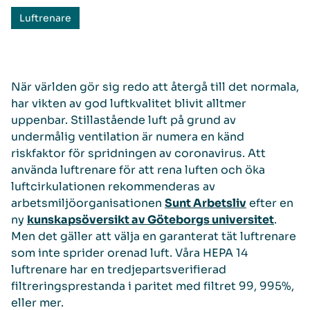
Luftrenare
När världen gör sig redo att återgå till det normala,
har vikten av god luftkvalitet blivit alltmer
uppenbar. Stillastående luft på grund av
undermålig ventilation är numera en känd
riskfaktor för spridningen av coronavirus. Att
använda luftrenare för att rena luften och öka
luftcirkulationen rekommenderas av
arbetsmiljöorganisationen
Sunt Arbetsliv
efter en
ny
kunskapsöversikt av Göteborgs universitet
.
Men det gäller att välja en garanterat tät luftrenare
som inte sprider orenad luft. Våra HEPA 14
luftrenare har en tredjepartsverifierad
filtreringsprestanda i paritet med filtret 99, 995%,
eller mer.