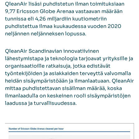
QleanAir lisäsi puhdistetun ilman toimituksiaan
9,77 Ericsson Globe Arenaa vastaavan määrään
tunnissa eli 4,26 miljardiin kuutiometriin
puhdistettua ilmaa kuukaudessa vuoden 2020
neljännen neljänneksen lopussa.
QleanAir Scandinavian innovatiivinen
lähestymistapa ja teknologia tarjoavat yrityksille ja
organisaatioille ratkaisuja, jotka edistävät
työntekijöiden ja asiakkaiden terveyttä valvomalla
heidän sisäympäristöään ja ilmanlaatuaan. QleanAir
mittaa puhdistettavan sisäilman määrää, koska
ilmanlaadulla on keskeinen rooli sisäympäristöjen
laadussa ja turvallisuudessa.