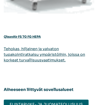
QleanAir FS 70 FG HEPA
Tehokas, hiljainen ja vaivaton
tupakointiratkaisu ympäristöihin, joissa on
korkeat turvallisuusvaatimukset.
Aiheeseen liittyvät sovellusalueet
ELINTARVIKE- JA JUOMATEOLLISUUS