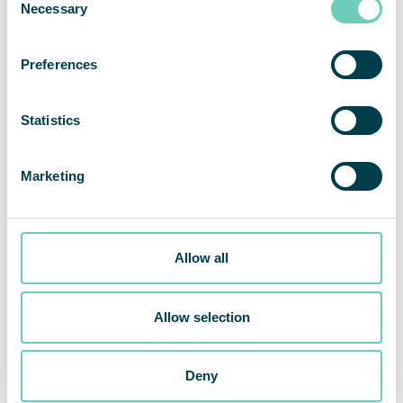
Necessary
Selection
Preferences
QleanAir FS 70 FG Standard
Kehitetty erityisesti elintarvike- ja
Statistics
juomateollisuuden vaativiin tarpeisiin
Marketing
Allow all
Allow selection
Deny