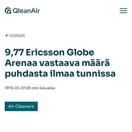
Siirry sisältöön
Ope
Uutiset
9,77 Ericsson Globe
Arenaa vastaava määrä
puhdasta ilmaa tunnissa
⋅
1970-01-01
20 min lukuaika
Air Cleaners