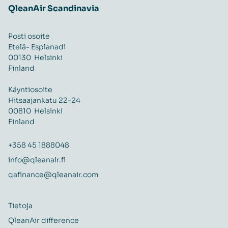
QleanAir Scandinavia
Posti osoite
Etelä- Esplanadi
00130 Helsinki
Finland
Käyntiosoite
Hitsaajankatu 22-24
00810 Helsinki
Finland
+358 45 1888048
info@qleanair.fi
qafinance@qleanair.com
Tietoja
QleanAir difference