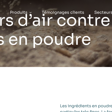
Produits
Témoignages clients
Secteur
rs d’air contre
s en poudre
Les ingrédients en poudr
particules très fines. La