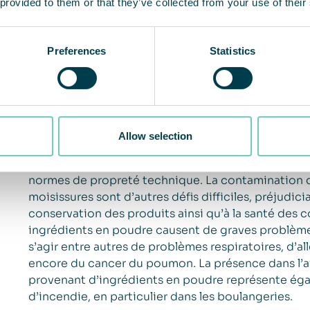
 provided to them or that they’ve collected from your use of their
Preferences
Statistics
Les ingrédients en poudre sont généralement utilis
dans d’autres industries de production où ils ont un 
intérieur. Les installations dans lesquelles les in
Allow selection
souvent une charge de particules élevée, accompa
l’entretien des équipements. La mauvaise qualité de 
normes de propreté technique. La contamination d
moisissures sont d’autres défis difficiles, préjudicia
conservation des produits ainsi qu’à la santé des c
ingrédients en poudre causent de graves problèmes 
s’agir entre autres de problèmes respiratoires, d’al
encore du cancer du poumon. La présence dans l’a
provenant d’ingrédients en poudre représente éga
d’incendie, en particulier dans les boulangeries.