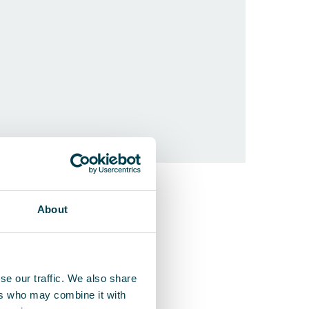
QleanAir FS
About
Pour l’optimi
se our traffic. We also share
ers who may combine it with