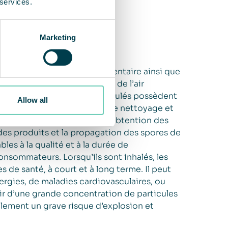
 services.
Marketing
és dans l’industrie agroalimentaire ainsi que
impact direct sur la qualité de l’air
grédients en poudre sont manipulés possèdent
Allow all
gnée de coûts élevés pour le nettoyage et
l’air peut rendre difficile l’obtention des
es produits et la propagation des spores de
bles à la qualité et à la durée de
onsommateurs. Lorsqu’ils sont inhalés, les
de santé, à court et à long terme. Il peut
lergies, de maladies cardiovasculaires, ou
ir d’une grande concentration de particules
lement un grave risque d’explosion et