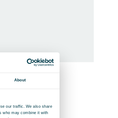
QleanAir F
About
Un purificate
se our traffic. We also share
ers who may combine it with