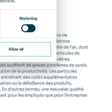
 services.
Marketing
ents de santé, les installations de
imentaire, et d’autres installations
 nombreux problèmes de qualité de l’air, dont
Allow all
ntités de suie et d’autres particules de
e de fret, les portes et les fenêtres
yés souffrent de graves problèmes de santé,
ion de la productivité. Les particules
, entraînant des coûts supplémentaires
ation ou la défaillance des produits,
s. En d’autres termes, une mauvaise qualité
 tant pour les employés que pour l’entreprise