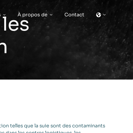
s
À propos de
Contact
 les
n
ion telles que la suie sont des contaminants
 dans les centres logistiques, les