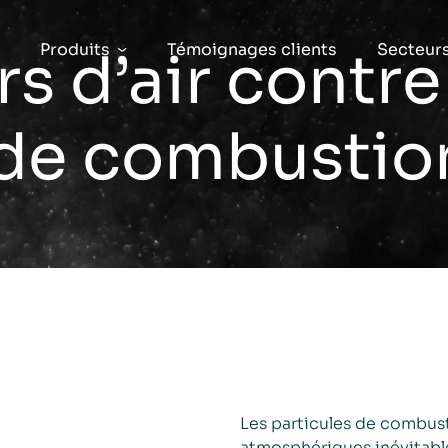
Produits
Témoignages clients
Secteur
rs d’air contre
 de combustio
Les particules de combust
atmosphériques inévitables