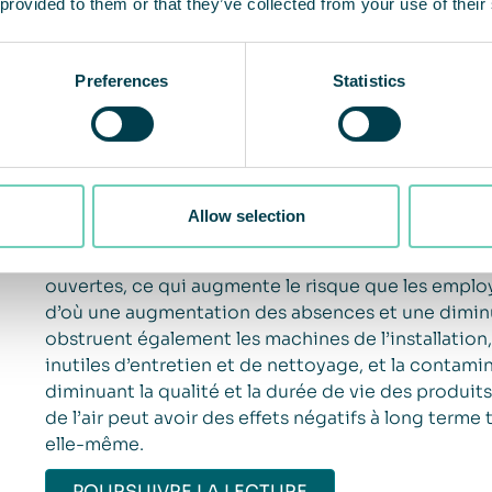
 provided to them or that they’ve collected from your use of their
Preferences
Statistics
Les centres logistiques et entrepôts, les établissem
production, y compris ceux de la production agroal
industrielles lourdes, doivent tous s’attaquer à de
Allow selection
celui des particules de combustion. De grandes qua
combustion pénètrent dans l’installation par la port
ouvertes, ce qui augmente le risque que les emplo
d’où une augmentation des absences et une diminut
obstruent également les machines de l’installation
inutiles d’entretien et de nettoyage, et la contamin
diminuant la qualité et la durée de vie des produit
de l’air peut avoir des effets négatifs à long terme
elle-même.
POURSUIVRE LA LECTURE