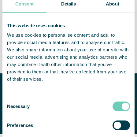
Consent
Details
About
Un air plus sain
Personnel plus productif
This website uses cookies
We use cookies to personalise content and ads, to
provide social media features and to analyse our traffic.
We also share information about your use of our site with
Système de traitement des
Plus de temps dans les
our social media, advertising and analytics partners who
cendres ignifuge​
zones commerciales
may combine it with other information that you’ve
provided to them or that they’ve collected from your use
of their services.
Besoin d’aide pour
améliorer la qualité de
votre air intérieur ?
Consent
NOUS CONTACTER
Necessary
Selection
Nous serons heureux de
vous aider à trouver une
solution adaptée.
Preferences